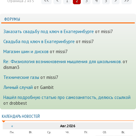
<<
<
1
2
3
4
5
>
>>
Страница
2
из
5
ФОРУМЫ
Заказать свадьбу под ключ в Екатеринбурге
от missi7
Cвадьба под ключ в Екатеринбурге
от missi7
Магазин шин и дисков
от missi7
Re: Физиология возникновения мышления для школьников.
от
disman3
Технические газы
от missi7
Личный случай
от Gambit
Нашёл подробную статью про самозанятость, делюсь ссылкой
от drobbest
КАЛЕНДАРЬ НОВОСТЕЙ
«
Авг.2026
Пн.
Вт.
Ср.
Чт.
Пт.
Сб.
Вс.