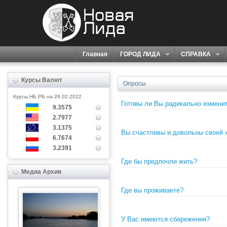
Главная
ГОРОД ЛИДА
СПРАВКА
Курсы Валют
Опросы
Курсы НБ РБ на 26.02.2022
Готовы ли Вы радикально измени
9.3575
2.7977
3.1375
Вы счастливы и довольны своей 
6.7674
3.2391
Где бы предпочли жить?
Медиа Архив
Где вы проживаете?
У Вас имеются сбережения?