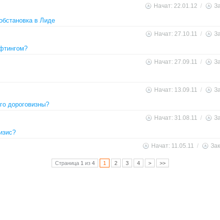
Начат: 22.01.12
/
За
обстановка в Лиде
Начат: 27.10.11
/
За
ифтингом?
Начат: 27.09.11
/
За
Начат: 13.09.11
/
За
его дороговизны?
Начат: 31.08.11
/
За
изис?
Начат: 11.05.11
/
Зак
Страница
1
из
4
1
2
3
4
>
>>