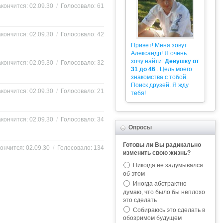
кончится: 02.09.30
/
Голосовало: 61
кончится: 02.09.30
/
Голосовало: 42
Привет! Меня зовут
Александр! Я очень
хочу найти:
Девушку от
кончится: 02.09.30
/
Голосовало: 32
31 до 46
. Цель моего
знакомства с тобой:
Поиск друзей. Я жду
кончится: 02.09.30
/
Голосовало: 21
тебя!
кончится: 02.09.30
/
Голосовало: 34
Опросы
Готовы ли Вы радикально
ончится: 02.09.30
/
Голосовало: 134
изменить свою жизнь?
Никогда не задумывался
об этом
Иногда абстрактно
думаю, что было бы неплохо
это сделать
Собираюсь это сделать в
обозримом будущем