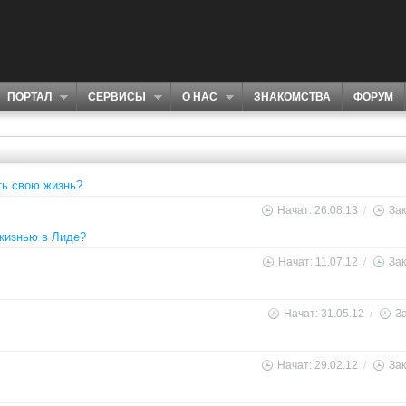
ПОРТАЛ
СЕРВИСЫ
О НАС
ЗНАКОМСТВА
ФОРУМ
ть свою жизнь?
Начат: 26.08.13
/
Зак
жизнью в Лиде?
Начат: 11.07.12
/
Зак
Начат: 31.05.12
/
За
Начат: 29.02.12
/
Зак