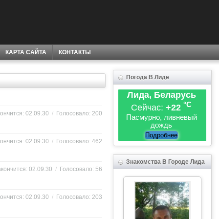
КАРТА САЙТА
КОНТАКТЫ
Погода В Лиде
Лида, Беларусь
°C
Сейчас:
+22
ончится: 02.09.30
/
Голосовало: 200
Пасмурно, ливневый
дождь
Подробнее
ончится: 02.09.30
/
Голосовало: 462
Знакомства В Городе Лида
кончится: 02.09.30
/
Голосовало: 56
ончится: 02.09.30
/
Голосовало: 203