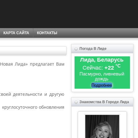
КАРТА САЙТА
КОНТАКТЫ
Погода В Лиде
Лида, Беларусь
Новая Лида» предлагает Вам
°C
Сейчас:
+22
Пасмурно, ливневый
дождь
Подробнее
воей деятельности и другую
Знакомства В Городе Лида
 круглосуточного обновления
.