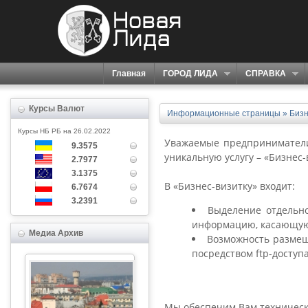
Главная
ГОРОД ЛИДА
СПРАВКА
Курсы Валют
Информационные страницы
» Бизн
Курсы НБ РБ на 26.02.2022
Уважаемые предприниматели
9.3575
уникальную услугу – «Бизнес-
2.7977
3.1375
В «Бизнес-визитку» входит:
6.7674
3.2391
Выделение отдельн
информацию, касающую
Медиа Архив
Возможность размещ
посредством ftp-доступа
Мы обеспечим Вам техническ