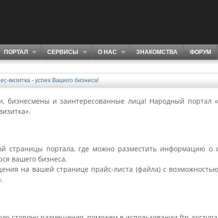
ПОРТАЛ
СЕРВИСЫ
О НАС
ЗНАКОМСТВА
ФОРУМ
ес-визитка - успех Вашего бизнеса!
, бизнесмены и заинтересованные лица! Народный портал «
визитка».
ой страницы портала, где можно разместить информацию о с
ся вашего бизнеса.
ения на вашей странице прайс-листа (файла) с возможностью
.
ую сторону размещения, поможем в использовании ftp-доступа