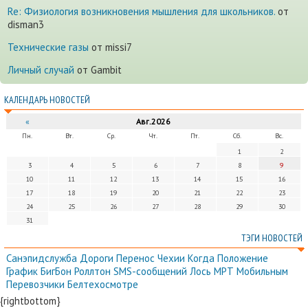
Re: Физиология возникновения мышления для школьников.
от
disman3
Технические газы
от missi7
Личный случай
от Gambit
КАЛЕНДАРЬ НОВОСТЕЙ
«
Авг.2026
Пн.
Вт.
Ср.
Чт.
Пт.
Сб.
Вс.
1
2
3
4
5
6
7
8
9
10
11
12
13
14
15
16
17
18
19
20
21
22
23
24
25
26
27
28
29
30
31
ТЭГИ НОВОСТЕЙ
Санэпидслужба
Дороги
Перенос
Чехии
Когда
Положение
График
БигБон
Роллтон
SMS-сообщений
Лось
МРТ
Мобильным
Перевозчики
Белтехосмотре
{rightbottom}