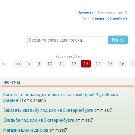
Прочесть
⁄
Комментариев: 0
Тэги :
Афиша
,
Юбилейный
Поиск
Страница
13
из
<<
<
9
10
11
12
13
14
15
16
1
51
ФОРУМЫ
Кого люто ненавидит и боится главный герой "Сужебного
романа"?!
от disman3
Заказать свадьбу под ключ в Екатеринбурге
от missi7
Cвадьба под ключ в Екатеринбурге
от missi7
Магазин шин и дисков
от missi7