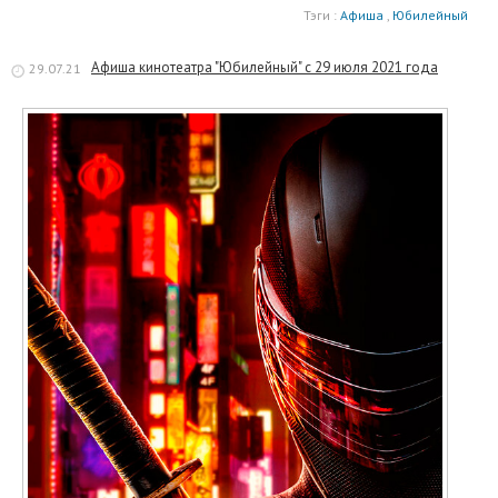
Тэги :
Афиша
,
Юбилейный
Афиша кинотеатра "Юбилейный" c 29 июля 2021 года
29.07.21