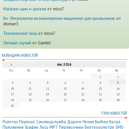
Магазин шин и дисков
от missi7
Re: Физиология возникновения мышления для школьников.
от
disman3
Технические газы
от missi7
Личный случай
от Gambit
КАЛЕНДАРЬ НОВОСТЕЙ
«
Авг.2026
Пн.
Вт.
Ср.
Чт.
Пт.
Сб.
Вс.
1
2
3
4
5
6
7
8
9
10
11
12
13
14
15
16
17
18
19
20
21
22
23
24
25
26
27
28
29
30
31
ТЭГИ НОВОСТЕЙ
Роллтон
Перенос
Санэпидслужба
Дороги
Чехии
БигБон
Когда
Положение
График
Лось
МРТ
Перевозчики
Белтехосмотре
SMS-