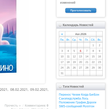
изменений
Проголосовать
Календарь Новостей
«
Авг.2026
Пн.
Вт.
Ср.
Чт.
Пт.
Сб.
Вс.
1
2
3
4
5
6
7
8
9
10
11
12
13
14
15
16
17
18
19
20
21
22
23
24
25
26
27
28
29
30
31
Тэги Новостей
21, 08.02.2021, 09.02.2021,
Перенос
Чехии
Когда
БигБон
Санэпидслужба
Лось
Положение
График
Дороги
Прочесть
/
Комментариев:
0
SMS-сообщений
Роллтон