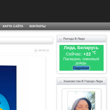
КАРТА САЙТА
КОНТАКТЫ
Погода В Лиде
Лида, Беларусь
04.02.21
°C
Сейчас:
+22
Пасмурно, ливневый
дождь
Подробнее
Знакомства В Городе Лида