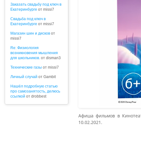
Заказать свадьбу под ключ в
Екатеринбурге
от missi7
Cвадьба под ключ в
Екатеринбурге
от missi7
Магазин шин и дисков
от
missi7
Re: Физиология
возникновения мышления
для школьников.
от disman3
Технические газы
от missi7
Личный случай
от Gambit
Нашёл подробную статью
про самозанятость, делюсь
ссылкой
от drobbest
Афиша фильмов в Кинотеатре
10.02.2021.