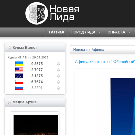
Главная
ГОРОД ЛИДА
СПРАВКА
Курсы Валют
Новости
»
Афиша
Курсы НБ РБ на 26.02.2022
Афиша кинотеатра "Юбилейный"
9.3575
2.7977
3.1375
6.7674
3.2391
Медиа Архив