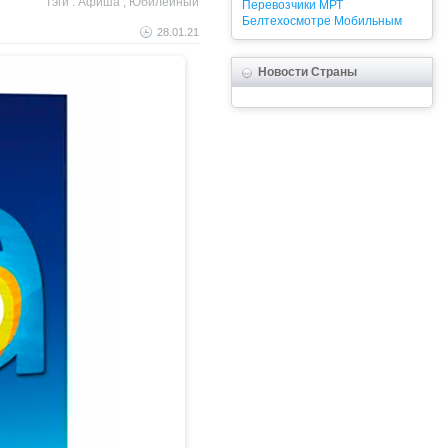
Тэги :
Афиша
,
Юбилейный
Перевозчики
МРТ
Белтехосмотре
Мобильным
28.01.21
Новости Страны