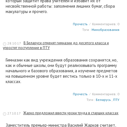
который защитит права учителей и избавит их от
несвойственной работы: заполнения лишних бумаг, сбора
макулатуры и прочего.
Прочесть
⁄
Комментариев: 0
Тэги :
Минобразования
В Беларуси отменят гимназии до десятого класса и
28.10.17
упростят поступление в ПТУ
Гимназии как вид учреждения образования сохранятся, но,
как и обычные школы, они будут реализовывать программу
начального и базового образования, а изучение предметов
на повышенном уровне будет вестись только в 10-х и 11-х
классах.
Прочесть
⁄
Комментариев: 0
Тэги :
Беларусь
,
ПТУ
Жарко предложил ввести уроки труда в старших классах
27.10.17
Заместитель премьер-министра Василий Жарков считает,