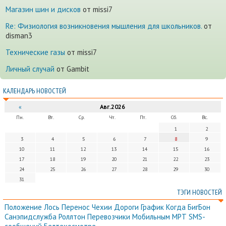
Магазин шин и дисков
от missi7
Re: Физиология возникновения мышления для школьников.
от
disman3
Технические газы
от missi7
Личный случай
от Gambit
КАЛЕНДАРЬ НОВОСТЕЙ
«
Авг.2026
Пн.
Вт.
Ср.
Чт.
Пт.
Сб.
Вс.
1
2
3
4
5
6
7
8
9
10
11
12
13
14
15
16
17
18
19
20
21
22
23
24
25
26
27
28
29
30
31
ТЭГИ НОВОСТЕЙ
Положение
Лось
Перенос
Чехии
Дороги
График
Когда
БигБон
Санэпидслужба
Роллтон
Перевозчики
Мобильным
МРТ
SMS-