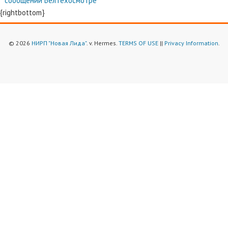
сообщений
Белтехосмотре
{rightbottom}
© 2026
НИРП "Новая Лида"
. v. Hermes.
TERMS OF USE
||
Privacy Information
.