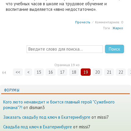
что учебных часов в школе на трудовое обучение и
воспитание выделяется «явно недостаточно».
Прочесть
⁄
Комментариев: 0
Тэги :
Жарко
Поиск
Страница
19
из
<<
<
15
16
17
18
19
20
21
22
64
ФОРУМЫ
Кого люто ненавидит и боится главный герой "Сужебного
романа"?!
от disman3
Заказать свадьбу под ключ в Екатеринбурге
от missi7
Cвадьба под ключ в Екатеринбурге
от missi7