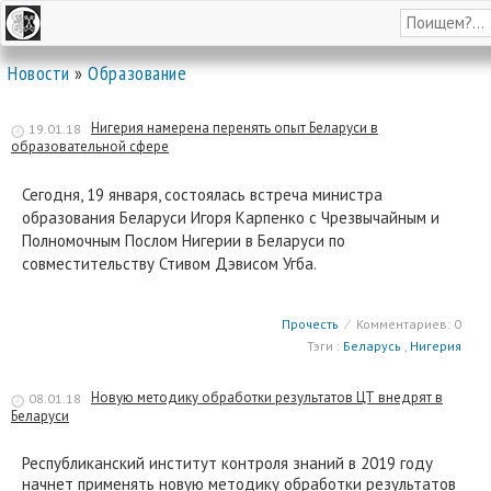
Новости
»
Образование
Нигерия намерена перенять опыт Беларуси в
19.01.18
образовательной сфере
Сегодня, 19 января, состоялась встреча министра
образования Беларуси Игоря Карпенко с Чрезвычайным и
Полномочным Послом Нигерии в Беларуси по
совместительству Стивом Дэвисом Угба.
Прочесть
⁄
Комментариев: 0
Тэги :
Беларусь
,
Нигерия
Новую методику обработки результатов ЦТ внедрят в
08.01.18
Беларуси
Республиканский институт контроля знаний в 2019 году
начнет применять новую методику обработки результатов