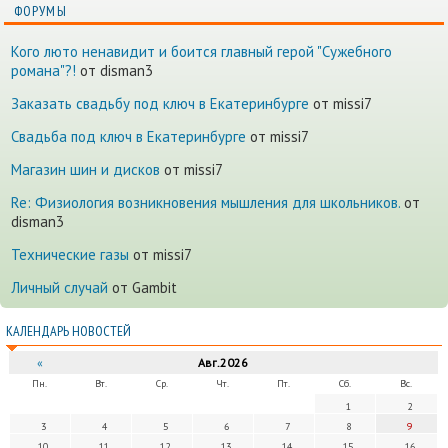
ФОРУМЫ
Кого люто ненавидит и боится главный герой "Сужебного
романа"?!
от disman3
Заказать свадьбу под ключ в Екатеринбурге
от missi7
Cвадьба под ключ в Екатеринбурге
от missi7
Магазин шин и дисков
от missi7
Re: Физиология возникновения мышления для школьников.
от
disman3
Технические газы
от missi7
Личный случай
от Gambit
КАЛЕНДАРЬ НОВОСТЕЙ
«
Авг.2026
Пн.
Вт.
Ср.
Чт.
Пт.
Сб.
Вс.
1
2
3
4
5
6
7
8
9
10
11
12
13
14
15
16