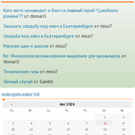
Кого люто ненавидит и боится главный герой "Сужебного
романа"?!
от disman3
Заказать свадьбу под ключ в Екатеринбурге
от missi7
Cвадьба под ключ в Екатеринбурге
от missi7
Магазин шин и дисков
от missi7
Re: Физиология возникновения мышления для школьников.
от
disman3
Технические газы
от missi7
Личный случай
от Gambit
КАЛЕНДАРЬ НОВОСТЕЙ
«
Авг.2026
Пн.
Вт.
Ср.
Чт.
Пт.
Сб.
Вс.
1
2
3
4
5
6
7
8
9
10
11
12
13
14
15
16