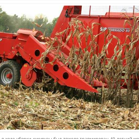
е в ходе уборки кукурузы был тяжело травмирован 49-летний м