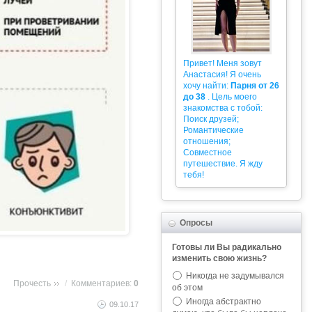
Привет! Меня зовут
Анастасия! Я очень
хочу найти:
Парня от 26
до 38
. Цель моего
знакомства с тобой:
Поиск друзей;
Романтические
отношения;
Совместное
путешествие. Я жду
тебя!
Опросы
Готовы ли Вы радикально
изменить свою жизнь?
Никогда не задумывался
Прочесть
/
Комментариев:
0
об этом
Иногда абстрактно
09.10.17