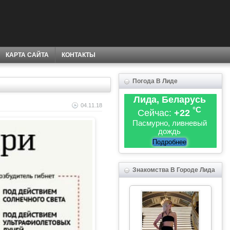
КАРТА САЙТА
КОНТАКТЫ
Погода В Лиде
Лида, Беларусь
04.11.18
°C
Сейчас:
+22
Пасмурно, ливневый
дождь
Подробнее
Знакомства В Городе Лида