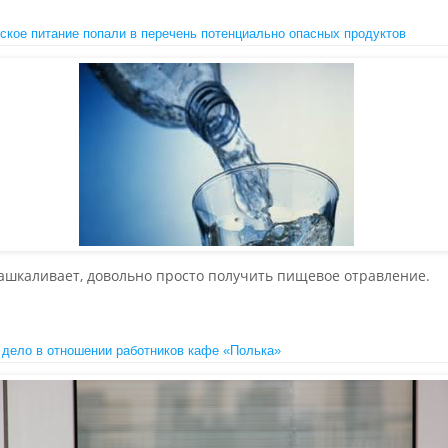
тское питание попали в перечень потенциально опасных продуктов
зашкаливает, довольно просто получить пищевое отравление.
 дело в отношении работников кафе «Полька»