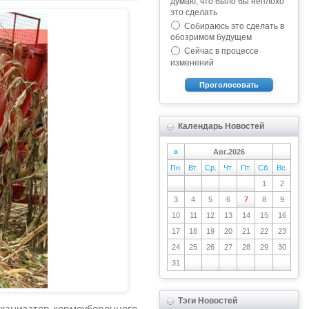
думаю, что было бы неплохо
это сделать
Собираюсь это сделать в
обозримом будущем
Сейчас в процессе
изменений
Проголосовать
Календарь Новостей
«
Авг.2026
Пн.
Вт.
Ср.
Чт.
Пт.
Сб.
Вс.
1
2
3
4
5
6
7
8
9
10
11
12
13
14
15
16
17
18
19
20
21
22
23
24
25
26
27
28
29
30
31
Тэги Новостей
еханизатор кормоуборочного