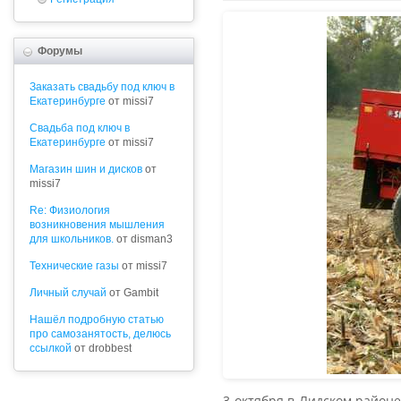
Форумы
Заказать свадьбу под ключ в
Екатеринбурге
от missi7
Cвадьба под ключ в
Екатеринбурге
от missi7
Магазин шин и дисков
от
missi7
Re: Физиология
возникновения мышления
для школьников.
от disman3
Технические газы
от missi7
Личный случай
от Gambit
Нашёл подробную статью
про самозанятость, делюсь
ссылкой
от drobbest
3 октября в Лидском район