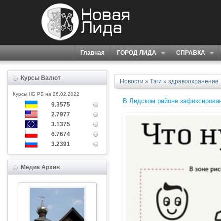
Главная
ГОРОД ЛИДА
СПРАВКА
Курсы Валют
Новости
»
Тэги
» здравоохранение
Курсы НБ РБ на 26.02.2022
В Лидском районе зафиксирова
9.3575
2.7977
3.1375
6.7674
3.2391
Медиа Архив