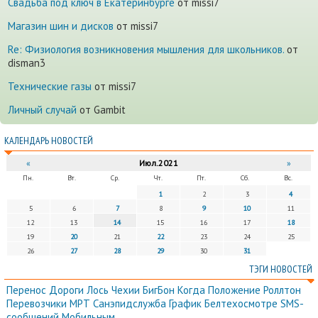
Cвадьба под ключ в Екатеринбурге
от missi7
Магазин шин и дисков
от missi7
Re: Физиология возникновения мышления для школьников.
от
disman3
Технические газы
от missi7
Личный случай
от Gambit
КАЛЕНДАРЬ НОВОСТЕЙ
«
Июл.2021
»
Пн.
Вт.
Ср.
Чт.
Пт.
Сб.
Вс.
1
2
3
4
5
6
7
8
9
10
11
12
13
14
15
16
17
18
19
20
21
22
23
24
25
26
27
28
29
30
31
ТЭГИ НОВОСТЕЙ
Перенос
Дороги
Лось
Чехии
БигБон
Когда
Положение
Роллтон
Перевозчики
МРТ
Санэпидслужба
График
Белтехосмотре
SMS-
сообщений
Мобильным