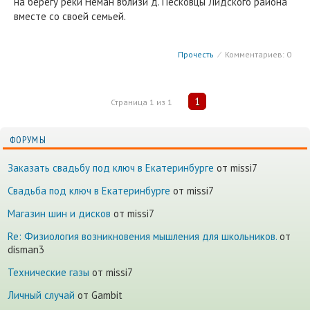
на берегу реки Неман вблизи д. Песковцы Лидского района
вместе со своей семьей.
Прочесть
⁄
Комментариев: 0
1
Страница
1
из
1
ФОРУМЫ
Заказать свадьбу под ключ в Екатеринбурге
от missi7
Cвадьба под ключ в Екатеринбурге
от missi7
Магазин шин и дисков
от missi7
Re: Физиология возникновения мышления для школьников.
от
disman3
Технические газы
от missi7
Личный случай
от Gambit