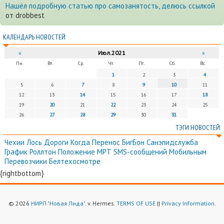
Нашёл подробную статью про самозанятость, делюсь ссылкой
от drobbest
КАЛЕНДАРЬ НОВОСТЕЙ
«
Июл.2021
»
Пн.
Вт.
Ср.
Чт.
Пт.
Сб.
Вс.
1
2
3
4
5
6
7
8
9
10
11
12
13
14
15
16
17
18
19
20
21
22
23
24
25
26
27
28
29
30
31
ТЭГИ НОВОСТЕЙ
Чехии
Лось
Дороги
Когда
Перенос
БигБон
Санэпидслужба
График
Роллтон
Положение
МРТ
SMS-сообщений
Мобильным
Перевозчики
Белтехосмотре
{rightbottom}
© 2026
НИРП "Новая Лида"
. v. Hermes.
TERMS OF USE
||
Privacy Information
.