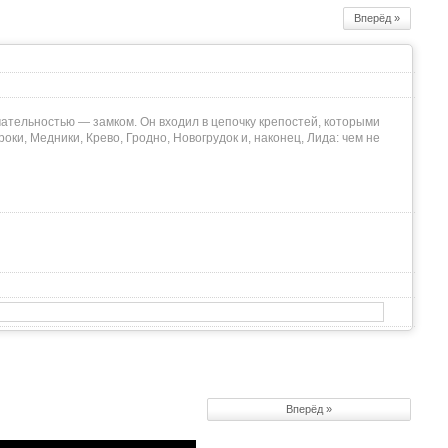
Вперёд »
ательностью — замком. Он входил в цепочку крепостей, которыми
оки, Медники, Крево, Гродно, Новогрудок и, наконец, Лида: чем не
Вперёд »