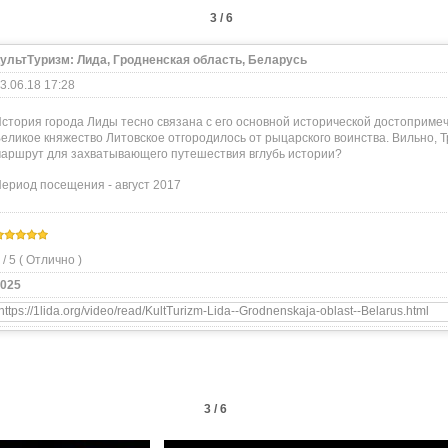
3 / 6
ультТуризм: Лида, Гродненская область, Беларусь
3.06.18 17:28
стория города Лиды тесно связана с его основной исторической достопримеч
еликое княжество Литовское отгородилось от рыцарского воинства. Вильно, Тр
аршрут для захватывающего путешествия вглубь истории?
ериод посещения - август 2017
 / 5 (
Отлично
)
025
3 / 6