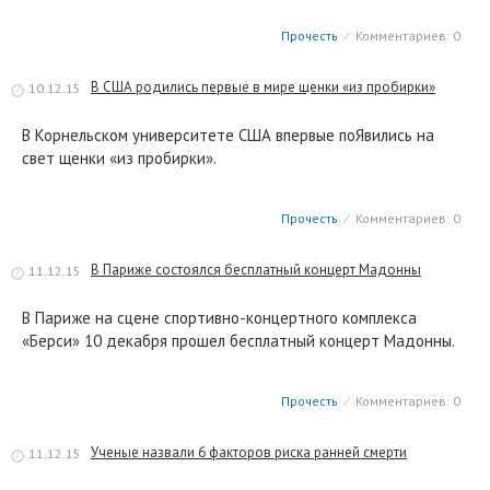
Прочесть
⁄
Комментариев: 0
В США родились первые в мире щенки «из пробирки»
10.12.15
В Корнельском университете США впервые поЯвились на
свет щенки «из пробирки».
Прочесть
⁄
Комментариев: 0
В Париже состоялся бесплатный концерт Мадонны
11.12.15
В Париже на сцене спортивно-концертного комплекса
«Берси» 10 декабря прошел бесплатный концерт Мадонны.
Прочесть
⁄
Комментариев: 0
Ученые назвали 6 факторов риска ранней смерти
11.12.15