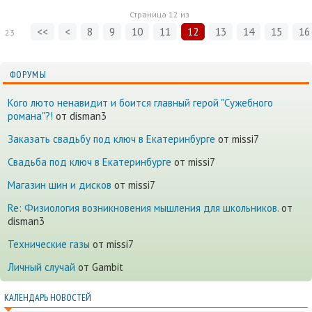
Страница
12
из
<<
<
8
9
10
11
12
13
14
15
16
23
ФОРУМЫ
Кого люто ненавидит и боится главный герой "Сужебного
романа"?!
от disman3
Заказать свадьбу под ключ в Екатеринбурге
от missi7
Cвадьба под ключ в Екатеринбурге
от missi7
Магазин шин и дисков
от missi7
Re: Физиология возникновения мышления для школьников.
от
disman3
Технические газы
от missi7
Личный случай
от Gambit
КАЛЕНДАРЬ НОВОСТЕЙ