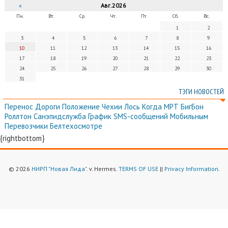
«
Авг.2026
Пн.
Вт.
Ср.
Чт.
Пт.
Сб.
Вс.
1
2
3
4
5
6
7
8
9
10
11
12
13
14
15
16
17
18
19
20
21
22
23
24
25
26
27
28
29
30
31
ТЭГИ НОВОСТЕЙ
Перенос
Дороги
Положение
Чехии
Лось
Когда
МРТ
БигБон
Роллтон
Санэпидслужба
График
SMS-сообщений
Мобильным
Перевозчики
Белтехосмотре
{rightbottom}
© 2026
НИРП "Новая Лида"
. v. Hermes.
TERMS OF USE
||
Privacy Information
.