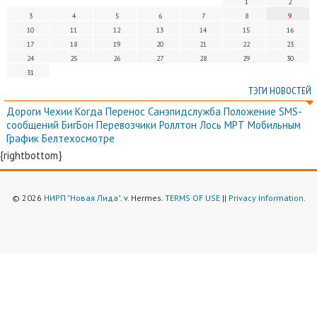
1
2
3
4
5
6
7
8
9
10
11
12
13
14
15
16
17
18
19
20
21
22
23
24
25
26
27
28
29
30
31
ТЭГИ НОВОСТЕЙ
Дороги
Чехии
Когда
Перенос
Санэпидслужба
Положение
SMS-
сообщений
БигБон
Перевозчики
Роллтон
Лось
МРТ
Мобильным
График
Белтехосмотре
{rightbottom}
© 2026
НИРП "Новая Лида"
. v. Hermes.
TERMS OF USE
||
Privacy Information
.