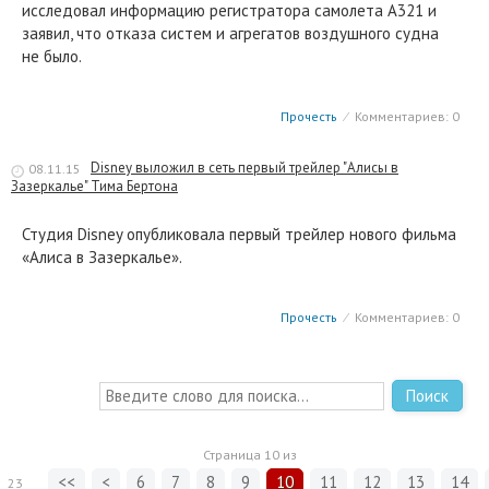
исследовал информацию регистратора самолета А321 и
заявил, что отказа систем и агрегатов воздушного судна
не было.
Прочесть
⁄
Комментариев: 0
Disney выложил в сеть первый трейлер "Алисы в
08.11.15
Зазеркалье" Тима Бертона
Студия Disney опубликовала первый трейлер нового фильма
«Алиса в Зазеркалье».
Прочесть
⁄
Комментариев: 0
Поиск
Страница
10
из
<<
<
6
7
8
9
10
11
12
13
14
23