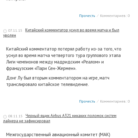
Прочесть
⁄
Комментариев: 0
Китайский комментатор уснул во время матча и был
07.11.15
уволен
Китайский комментатор потерял работу из-за того, что
уснул во время матча четвертого тура группового этапа
Лиги чемпионов между мадридским «Реалом» и
французским «Пари Сен-Жермен».
Донг Лу был вторым комментатором на игре, матч
транслировало китайское телевидение.
Прочесть
⁄
Комментариев: 0
Черный ящик Airbus A321 никаких поломок систем
08.11.15
лайнера не зафиксировал
Межгосударственный авиационный комитет (МАК)