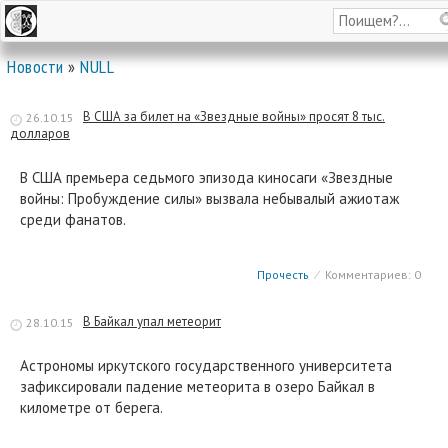
Новости
»
NULL
В США за билет на «Звездные войны» просят 8 тыс.
26.10.15
долларов
В США премьера седьмого эпизода киносаги «Звездные
войны: Пробуждение силы» вызвала небывалый ажиотаж
среди фанатов.
Прочесть
⁄
Комментариев: 0
В Байкал упал метеорит
28.10.15
Астрономы иркутского государственного университета
зафиксировали падение метеорита в озеро Байкал в
километре от берега.