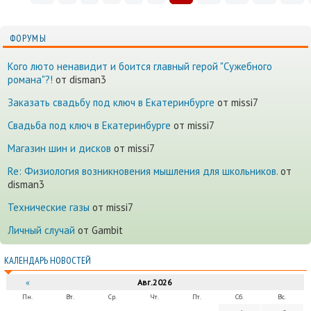
ФОРУМЫ
Кого люто ненавидит и боится главный герой "Сужебного
романа"?!
от disman3
Заказать свадьбу под ключ в Екатеринбурге
от missi7
Cвадьба под ключ в Екатеринбурге
от missi7
Магазин шин и дисков
от missi7
Re: Физиология возникновения мышления для школьников.
от
disman3
Технические газы
от missi7
Личный случай
от Gambit
КАЛЕНДАРЬ НОВОСТЕЙ
«
Авг.2026
Пн.
Вт.
Ср.
Чт.
Пт.
Сб.
Вс.