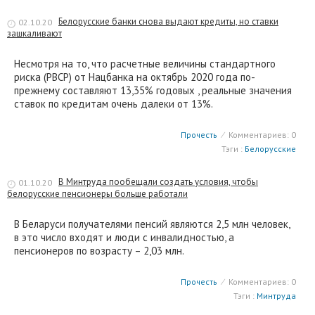
Белорусские банки снова выдают кредиты, но ставки
02.10.20
зашкаливают
Несмотря на то, что расчетные величины стандартного
риска (РВСР) от Нацбанка на октябрь 2020 года по-
прежнему составляют 13,35% годовых , реальные значения
ставок по кредитам очень далеки от 13%.
Прочесть
⁄
Комментариев: 0
Тэги :
Белорусские
В Минтруда пообещали создать условия, чтобы
01.10.20
белорусские пенсионеры больше работали
В Беларуси получателями пенсий являются 2,5 млн человек,
в это число входят и люди с инвалидностью, а
пенсионеров по возрасту – 2,03 млн.
Прочесть
⁄
Комментариев: 0
Тэги :
Минтруда