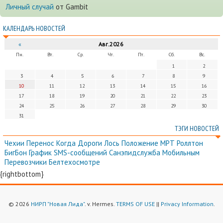
Личный случай
от Gambit
КАЛЕНДАРЬ НОВОСТЕЙ
«
Авг.2026
Пн.
Вт.
Ср.
Чт.
Пт.
Сб.
Вс.
1
2
3
4
5
6
7
8
9
10
11
12
13
14
15
16
17
18
19
20
21
22
23
24
25
26
27
28
29
30
31
ТЭГИ НОВОСТЕЙ
Чехии
Перенос
Когда
Дороги
Лось
Положение
МРТ
Роллтон
БигБон
График
SMS-сообщений
Санэпидслужба
Мобильным
Перевозчики
Белтехосмотре
{rightbottom}
© 2026
НИРП "Новая Лида"
. v. Hermes.
TERMS OF USE
||
Privacy Information
.