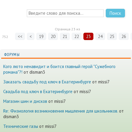
Поиск
Страница
23
из
<<
<
19
20
21
22
23
24
25
26
752
ФОРУМЫ
Кого люто ненавидит и боится главный герой "Сужебного
романа"?!
от disman3
Заказать свадьбу под ключ в Екатеринбурге
от missi7
Cвадьба под ключ в Екатеринбурге
от missi7
Магазин шин и дисков
от missi7
Re: Физиология возникновения мышления для школьников.
от
disman3
Технические газы
от missi7