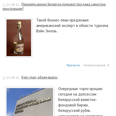
Пережить кризис Беларуси поможет продажа самогона
22.09.11
иностранцам?
Такой бизнес-план предложил
американский эксперт в области туризма
Вэйн Энгель.
Прочесть
⁄
Комментариев: 0
Курс упал, объем вырос
21.09.11
Очередные торги прошли
сегодня на допсессии
Белорусской валютно-
фондовой биржи,
белорусский рубль
незначительно укрепился