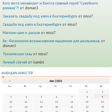
Кого люто ненавидит и боится главный герой "Сужебного
романа"?!
от disman3
Заказать свадьбу под ключ в Екатеринбурге
от missi7
Cвадьба под ключ в Екатеринбурге
от missi7
Магазин шин и дисков
от missi7
Re: Физиология возникновения мышления для школьников.
от
disman3
Технические газы
от missi7
Личный случай
от Gambit
КАЛЕНДАРЬ НОВОСТЕЙ
«
Авг.2026
Пн.
Вт.
Ср.
Чт.
Пт.
Сб.
Вс.
1
2
3
4
5
6
7
8
9
10
11
12
13
14
15
16
17
18
19
20
21
22
23
24
25
26
27
28
29
30