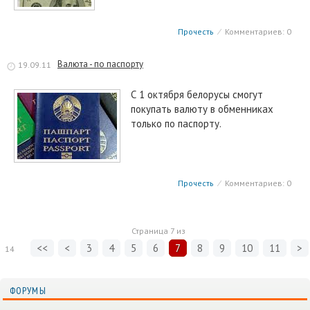
Прочесть
⁄
Комментариев: 0
Валюта - по паспорту
19.09.11
С 1 октября белорусы смогут
покупать валюту в обменниках
только по паспорту.
Прочесть
⁄
Комментариев: 0
Страница
7
из
<<
<
3
4
5
6
7
8
9
10
11
>
14
ФОРУМЫ