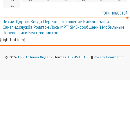
31
ТЭГИ НОВОСТЕЙ
Чехии
Дороги
Когда
Перенос
Положение
БигБон
График
Санэпидслужба
Роллтон
Лось
МРТ
SMS-сообщений
Мобильным
Перевозчики
Белтехосмотре
{rightbottom}
© 2026
НИРП "Новая Лида"
. v. Hermes.
TERMS OF USE
||
Privacy Information
.