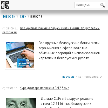
Новости
»
Тэги
» валюта
Все крупные банки Беларуси сняли лимиты по рублевым
28.09.11
карточкам
Все крупные белорусские банки сняли
ограничения в сфере валютно-
обменных операций с использованием
карточек в белорусских рублях.
Прочесть
⁄
Комментариев: 0
Курс доллара превысил Br12,3 тыс
27.09.11
Доллар США в Беларуси реально
стоил 12,3116 тыс. белорусских