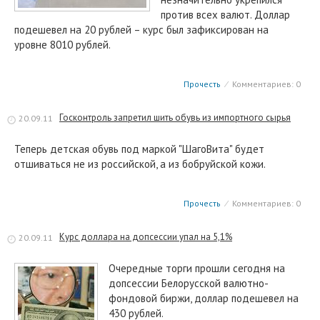
против всех валют. Доллар
подешевел на 20 рублей – курс был зафиксирован на
уровне 8010 рублей.
Прочесть
⁄
Комментариев: 0
Госконтроль запретил шить обувь из импортного сырья
20.09.11
Теперь детская обувь под маркой "ШагоВита" будет
отшиваться не из российской, а из бобруйской кожи.
Прочесть
⁄
Комментариев: 0
Курс доллара на допсессии упал на 5,1%
20.09.11
Очередные торги прошли сегодня на
допсессии Белорусской валютно-
фондовой биржи, доллар подешевел на
430 рублей.