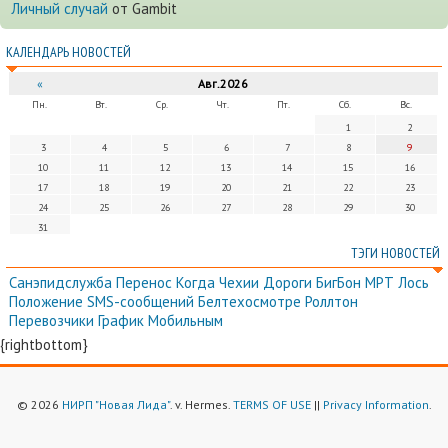
Личный случай
от Gambit
КАЛЕНДАРЬ НОВОСТЕЙ
«
Авг.2026
Пн.
Вт.
Ср.
Чт.
Пт.
Сб.
Вс.
1
2
3
4
5
6
7
8
9
10
11
12
13
14
15
16
17
18
19
20
21
22
23
24
25
26
27
28
29
30
31
ТЭГИ НОВОСТЕЙ
Санэпидслужба
Перенос
Когда
Чехии
Дороги
БигБон
МРТ
Лось
Положение
SMS-сообщений
Белтехосмотре
Роллтон
Перевозчики
График
Мобильным
{rightbottom}
© 2026
НИРП "Новая Лида"
. v. Hermes.
TERMS OF USE
||
Privacy Information
.