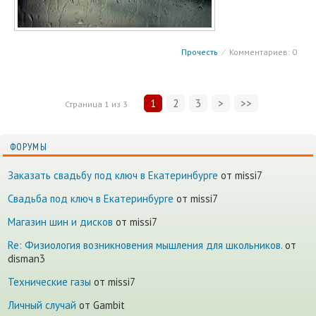
Прочесть
⁄
Комментариев: 0
1
2
3
>
>>
Страница
1
из
3
ФОРУМЫ
Заказать свадьбу под ключ в Екатеринбурге
от missi7
Cвадьба под ключ в Екатеринбурге
от missi7
Магазин шин и дисков
от missi7
Re: Физиология возникновения мышления для школьников.
от
disman3
Технические газы
от missi7
Личный случай
от Gambit