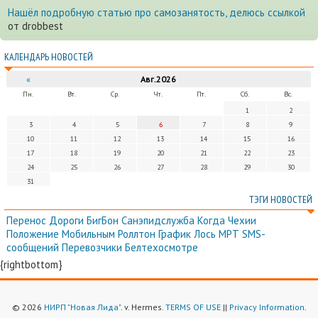
Нашёл подробную статью про самозанятость, делюсь ссылкой
от drobbest
КАЛЕНДАРЬ НОВОСТЕЙ
«
Авг.2026
Пн.
Вт.
Ср.
Чт.
Пт.
Сб.
Вс.
1
2
3
4
5
6
7
8
9
10
11
12
13
14
15
16
17
18
19
20
21
22
23
24
25
26
27
28
29
30
31
ТЭГИ НОВОСТЕЙ
Перенос
Дороги
БигБон
Санэпидслужба
Когда
Чехии
Положение
Мобильным
Роллтон
График
Лось
МРТ
SMS-
сообщений
Перевозчики
Белтехосмотре
{rightbottom}
© 2026
НИРП "Новая Лида"
. v. Hermes.
TERMS OF USE
||
Privacy Information
.