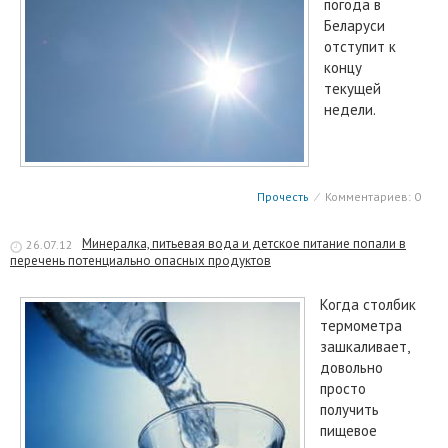
погода в
Беларуси
отступит к
концу
текущей
недели.
Прочесть
⁄
Комментариев: 0
Минералка, питьевая вода и детское питание попали в
26.07.12
перечень потенциально опасных продуктов
Когда столбик
термометра
зашкаливает,
довольно
просто
получить
пищевое