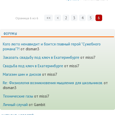
<<
<
2
3
4
5
6
Страница
6
из
6
ФОРУМЫ
Кого люто ненавидит и боится главный герой "Сужебного
романа"?!
от disman3
Заказать свадьбу под ключ в Екатеринбурге
от missi7
Cвадьба под ключ в Екатеринбурге
от missi7
Магазин шин и дисков
от missi7
Re: Физиология возникновения мышления для школьников.
от
disman3
Технические газы
от missi7
Личный случай
от Gambit