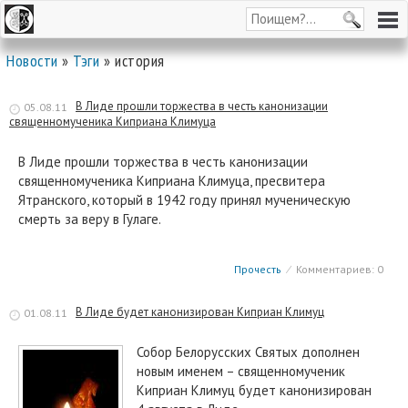
Новости
»
Тэги
» история
В Лиде прошли торжества в честь канонизации
05.08.11
священномученика Киприана Климуца
В Лиде прошли торжества в честь канонизации
священномученика Киприана Климуца, пресвитера
Ятранского, который в 1942 году принял мученическую
смерть за веру в Гулаге.
Прочесть
⁄
Комментариев: 0
В Лиде будет канонизирован Киприан Климуц
01.08.11
Собор Белорусских Святых дополнен
новым именем – священномученик
Киприан Климуц будет канонизирован