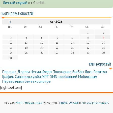
Личный случай
от Gambit
КАЛЕНДАРЬ НОВОСТЕЙ
«
Авг.2026
Пн.
Вт.
Ср.
Чт.
Пт.
Сб.
Вс.
1
2
3
4
5
6
7
8
9
10
11
12
13
14
15
16
17
18
19
20
21
22
23
24
25
26
27
28
29
30
31
ТЭГИ НОВОСТЕЙ
Перенос
Дороги
Чехии
Когда
Положение
БигБон
Лось
Роллтон
График
Санэпидслужба
МРТ
SMS-сообщений
Мобильным
Перевозчики
Белтехосмотре
{rightbottom}
© 2026
НИРП "Новая Лида"
. v. Hermes.
TERMS OF USE
||
Privacy Information
.