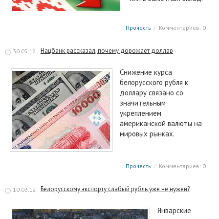
Прочесть
⁄
Комментариев: 0
Нацбанк рассказал, почему дорожает доллар
30.05.12
Снижение курса
белорусского рубля к
доллару связано со
значительным
укреплением
американской валюты на
мировых рынках.
Прочесть
⁄
Комментариев: 0
Белорусскому экспорту слабый рубль уже не нужен?
10.03.12
Январские