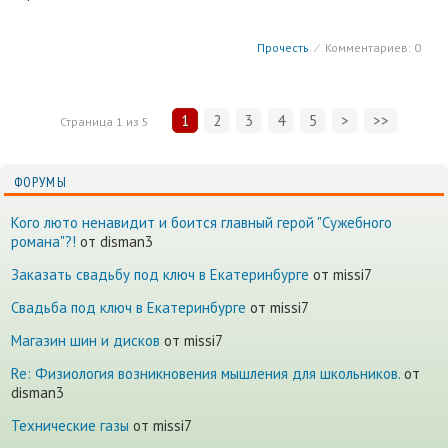
Прочесть
⁄
Комментариев: 0
1
2
3
4
5
>
>>
Страница
1
из
5
ФОРУМЫ
Кого люто ненавидит и боится главный герой "Сужебного
романа"?!
от disman3
Заказать свадьбу под ключ в Екатеринбурге
от missi7
Cвадьба под ключ в Екатеринбурге
от missi7
Магазин шин и дисков
от missi7
Re: Физиология возникновения мышления для школьников.
от
disman3
Технические газы
от missi7