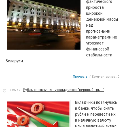
фактического
прироста
широкой
денежной массы
над
прогнозными
параметрами не
угрожает
финансовой
стабильности
Беларуси.
Прочесть
⁄
Комментариев: 0
Рубль споткнулся - у вкладчиков "нервный срыв"
07.06.12
Вкладчики потянулись
в банки, чтобы снять
рубли и перевести их
в наличную валюту
или в валютный вклад.