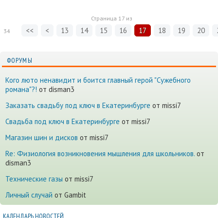
Страница
17
из
<<
<
13
14
15
16
17
18
19
20
34
ФОРУМЫ
Кого люто ненавидит и боится главный герой "Сужебного
романа"?!
от disman3
Заказать свадьбу под ключ в Екатеринбурге
от missi7
Cвадьба под ключ в Екатеринбурге
от missi7
Магазин шин и дисков
от missi7
Re: Физиология возникновения мышления для школьников.
от
disman3
Технические газы
от missi7
Личный случай
от Gambit
КАЛЕНДАРЬ НОВОСТЕЙ