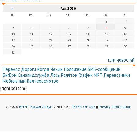
«
Авг.2026
Пн.
Вт.
Ср.
Чт.
Пт.
Сб.
Вс.
1
2
3
4
5
6
7
8
9
10
11
12
13
14
15
16
17
18
19
20
21
22
23
24
25
26
27
28
29
30
31
ТЭГИ НОВОСТЕЙ
Перенос
Дороги
Когда
Чехии
Положение
SMS-сообщений
БигБон
Санэпидслужба
Лось
Роллтон
График
МРТ
Перевозчики
Мобильным
Белтехосмотре
{rightbottom}
© 2026
НИРП "Новая Лида"
. v. Hermes.
TERMS OF USE
||
Privacy Information
.