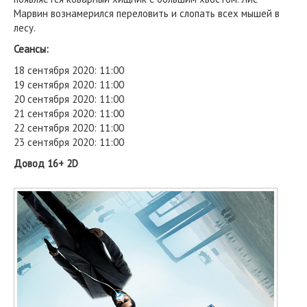
Марвин вознамерился переловить и слопать всех мышей в
лесу.
Сеансы:
18 сентября 2020: 11:00
19 сентября 2020: 11:00
20 сентября 2020: 11:00
21 сентября 2020: 11:00
22 сентября 2020: 11:00
23 сентября 2020: 11:00
Довод 16+ 2D