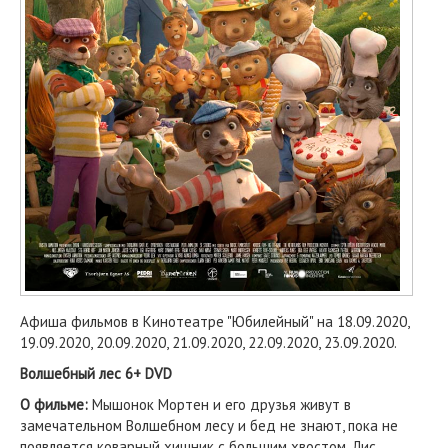
Афиша фильмов в Кинотеатре "Юбилейный" на 18.09.2020,
19.09.2020, 20.09.2020, 21.09.2020, 22.09.2020, 23.09.2020.
Волшебный лес 6+ DVD
О фильме:
Мышонок Мортен и его друзья живут в
замечательном Волшебном лесу и бед не знают, пока не
появляется коварный хищник с большим хвостом. Лис