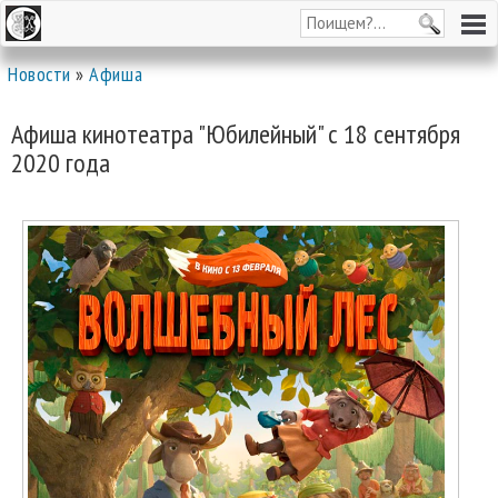
Новости
»
Афиша
Афиша кинотеатра "Юбилейный" c 18 сентября
2020 года