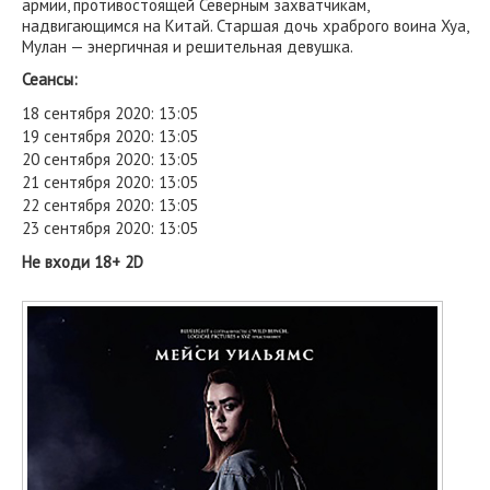
армии, противостоящей Северным захватчикам,
надвигающимся на Китай. Старшая дочь храброго воина Хуа,
Мулан — энергичная и решительная девушка.
Сеансы:
18 сентября 2020: 13:05
19 сентября 2020: 13:05
20 сентября 2020: 13:05
21 сентября 2020: 13:05
22 сентября 2020: 13:05
23 сентября 2020: 13:05
Не входи 18+ 2D