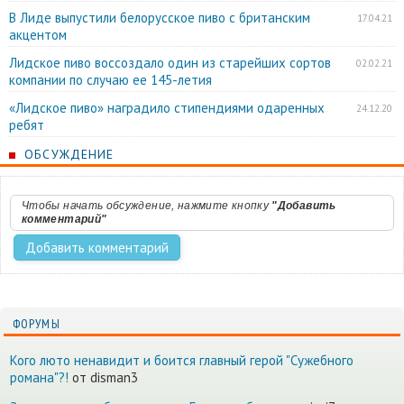
В Лиде выпустили белорусское пиво с британским
17.04.21
акцентом
Лидское пиво воссоздало один из старейших сортов
02.02.21
компании по случаю ее 145-летия
«Лидское пиво» наградило стипендиями одаренных
24.12.20
ребят
ОБСУЖДЕНИЕ
Чтобы начать обсуждение, нажмите кнопку
"Добавить
комментарий"
ФОРУМЫ
Кого люто ненавидит и боится главный герой "Сужебного
романа"?!
от disman3