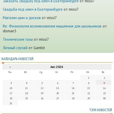
Заказать свадьбу под ключ в Екатеринбурге
от missi7
Cвадьба под ключ в Екатеринбурге
от missi7
Магазин шин и дисков
от missi7
Re: Физиология возникновения мышления для школьников.
от
disman3
Технические газы
от missi7
Личный случай
от Gambit
КАЛЕНДАРЬ НОВОСТЕЙ
«
Авг.2026
Пн.
Вт.
Ср.
Чт.
Пт.
Сб.
Вс.
1
2
3
4
5
6
7
8
9
10
11
12
13
14
15
16
17
18
19
20
21
22
23
24
25
26
27
28
29
30
31
ТЭГИ НОВОСТЕЙ