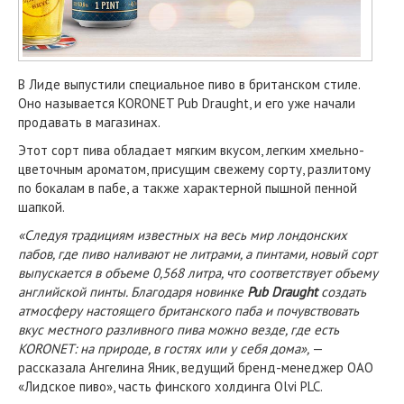
В Лиде выпустили специальное пиво в британском стиле.
Оно называется KORONET Pub Draught, и его уже начали
продавать в магазинах.
Этот сорт пива обладает мягким вкусом, легким хмельно-
цветочным ароматом, присущим свежему сорту, разлитому
по бокалам в пабе, а также характерной пышной пенной
шапкой.
«Следуя традициям известных на весь мир лондонских
пабов, где пиво наливают не литрами, а пинтами, новый сорт
выпускается в объеме 0,568 литра, что соответствует объему
английской пинты. Благодаря новинке
Pub Draught
создать
атмосферу настоящего британского паба и почувствовать
вкус местного разливного пива можно везде, где есть
KORONET: на природе, в гостях или у себя дома»,
—
рассказала Ангелина Яник, ведущий бренд-менеджер ОАО
«Лидское пиво», часть финского холдинга Olvi PLC.