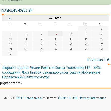
КАЛЕНДАРЬ НОВОСТЕЙ
«
Авг.2026
Пн.
Вт.
Ср.
Чт.
Пт.
Сб.
Вс.
1
2
3
4
5
6
7
8
9
10
11
12
13
14
15
16
17
18
19
20
21
22
23
24
25
26
27
28
29
30
31
ТЭГИ НОВОСТЕЙ
Дороги
Перенос
Чехии
Роллтон
Когда
Положение
МРТ
SMS-
сообщений
Лось
БигБон
Санэпидслужба
График
Мобильным
Перевозчики
Белтехосмотре
{rightbottom}
© 2026
НИРП "Новая Лида"
. v. Hermes.
TERMS OF USE
||
Privacy Information
.