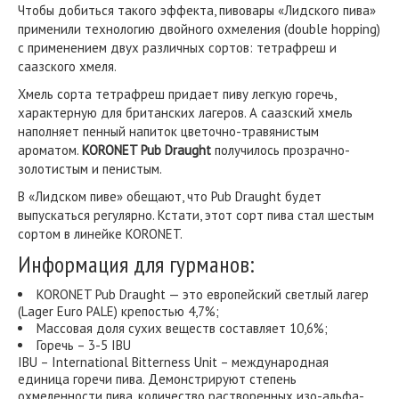
Чтобы добиться такого эффекта, пивовары «Лидского пива»
применили технологию двойного охмеления (double hopping)
с применением двух различных сортов: тетрафреш и
саазского хмеля.
Хмель сорта тетрафреш придает пиву легкую горечь,
характерную для британских лагеров. А саазский хмель
наполняет пенный напиток цветочно-травянистым
ароматом.
KORONET Pub Draught
получилось прозрачно-
золотистым и пенистым.
В «Лидском пиве» обещают, что Pub Draught будет
выпускаться регулярно. Кстати, этот сорт пива стал шестым
сортом в линейке KORONET.
Информация для гурманов:
KORONET Pub Draught — это европейский светлый лагер
(Lager Euro PALE) крепостью 4,7%;
Массовая доля сухих веществ составляет 10,6%;
Горечь – 3-5 IBU
IBU – International Bitterness Unit – международная
единица горечи пива. Демонстрируют степень
охмеленности пива, количество растворенных изо-альфа-