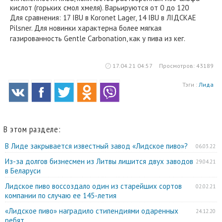
кислот (горьких смол хмеля). Варьируются от 0 до 120
Для сравнения: 17 IBU в Koronet Lager, 14 IBU в ЛIДСКАЕ
Pilsner. Для новинки характерна более мягкая
газированность Gentle Carbonation, как у пива из кег.
17.04.21 04:57
Просмотров: 43189
Тэги :
Лида
В этом разделе:
В Лиде закрывается известный завод «Лидское пиво»?
06.03.22
Из-за долгов бизнесмен из Литвы лишится двух заводов
29.04.21
в Беларуси
Лидское пиво воссоздало один из старейших сортов
02.02.21
компании по случаю ее 145-летия
«Лидское пиво» наградило стипендиями одаренных
24.12.20
ребят