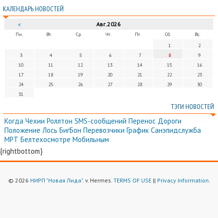
КАЛЕНДАРЬ НОВОСТЕЙ
«
Авг.2026
Пн.
Вт.
Ср.
Чт.
Пт.
Сб.
Вс.
1
2
3
4
5
6
7
8
9
10
11
12
13
14
15
16
17
18
19
20
21
22
23
24
25
26
27
28
29
30
31
ТЭГИ НОВОСТЕЙ
Когда
Чехии
Роллтон
SMS-сообщений
Перенос
Дороги
Положение
Лось
БигБон
Перевозчики
График
Санэпидслужба
МРТ
Белтехосмотре
Мобильным
{rightbottom}
© 2026
НИРП "Новая Лида"
. v. Hermes.
TERMS OF USE
||
Privacy Information
.