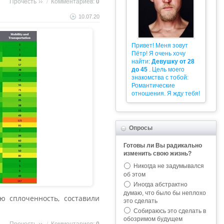
Прочесть
/
Комментариев:
0
10.07.20
Привет! Меня зовут
Пётр! Я очень хочу
найти:
Девушку от 28
до 45
. Цель моего
знакомства с тобой:
Романтические
отношения. Я жду тебя!
Опросы
Готовы ли Вы радикально
изменить свою жизнь?
Никогда не задумывался
об этом
Иногда абстрактно
думаю, что было бы неплохо
ю сплоченность, составили
это сделать
Собираюсь это сделать в
обозримом будущем