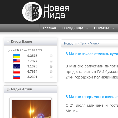
Главная
ГОРОД ЛИДА
СПРАВКА
Курсы Валют
Новости
»
Тэги
» Минск
Курсы НБ РБ на 26.02.2022
В Минске начали отменять бума
9.3575
2.7977
В Минске запустили пилотн
3.1375
предоставлять в ГАИ бумаж
6.7674
24-й городской поликлинике
3.2391
Медиа Архив
В Минске теперь можно оплачив
С 21 июля минчане и гост
Минска.