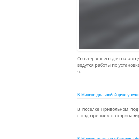
Со вчерашнего дня на авто
ведутся работы по установк
ч.
В Минске дальнобойщика увезл
В поселке Привольном под
с подозрением на коронави
В Минске мужчина обесточил бан