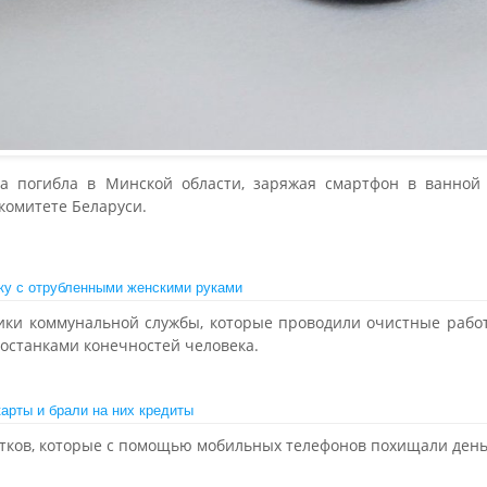
а погибла в Минской области, заряжая смартфон в ванной 
комитете Беларуси.
ку с отрубленными женскими руками
ики коммунальной службы, которые проводили очистные работ
 останками конечностей человека.
арты и брали на них кредиты
тков, которые с помощью мобильных телефонов похищали день