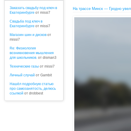
Заказать свадьбу под ключ в
На трассе Минск — Гродно увели
Екатеринбурге
от missi7
Cвадьба под ключ в
Екатеринбурге
от missi7
Магазин шин и дисков
от
missi7
Re: Физиология
возникновения мышления
для школьников.
от disman3
Технические газы
от missi7
Личный случай
от Gambit
Нашёл подробную статью
про самозанятость, делюсь
ссылкой
от drobbest