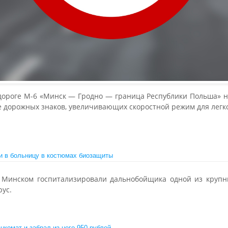
дороге М-6 «Минск — Гродно — граница Республики Польша» на 
е дорожных знаков, увеличивающих скоростной режим для легк
и в больницу в костюмах биозащиты
 Минском госпитализировали дальнобойщика одной из крупн
рус.
комат и забрал из него 950 рублей