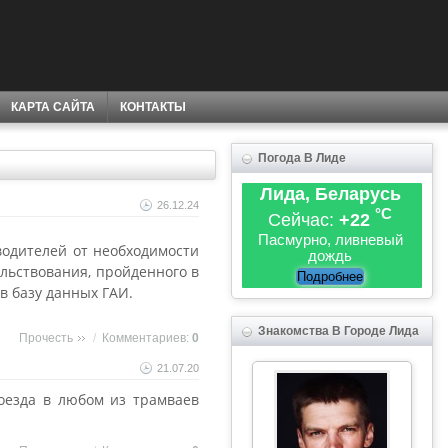
КАРТА САЙТА
КОНТАКТЫ
Погода В Лиде
Лида, Беларусь
26.12.24
°C
Сейчас:
+22
Пасмурно, ливневый
водителей от необходимости
дождь
льствования, пройденного в
Подробнее
в базу данных ГАИ.
Знакомства В Городе Лида
Прочесть
/
Комментариев:
0
21.07.20
оезда в любом из трамваев