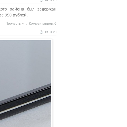
14.01.20
кого района был задержан
е 950 рублей.
Прочесть
/
Комментариев:
0
13.01.20