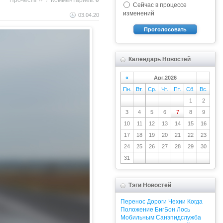
Прочесть
/
Комментариев:
0
Сейчас в процессе
изменений
03.04.20
Проголосовать
Календарь Новостей
«
Авг.2026
Пн.
Вт.
Ср.
Чт.
Пт.
Сб.
Вс.
1
2
3
4
5
6
7
8
9
10
11
12
13
14
15
16
17
18
19
20
21
22
23
24
25
26
27
28
29
30
31
Тэги Новостей
Перенос
Дороги
Чехии
Когда
Положение
БигБон
Лось
Мобильным
Санэпидслужба