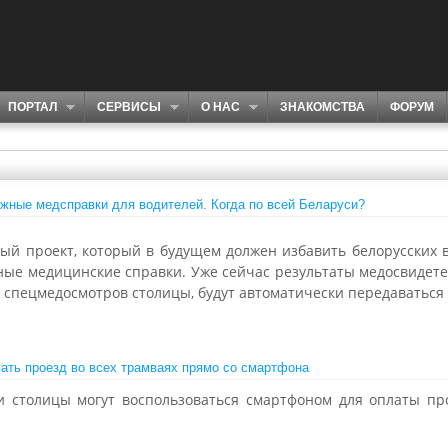
ПОРТАЛ
СЕРВИСЫ
О НАС
ЗНАКОМСТВА
ФОРУМ
жные медсправки для водителей. Когда по всей Беларуси?
ый проект, который в будущем должен избавить белорусских 
ные медицинские справки. Уже сейчас результаты медосвидете
 спецмедосмотров столицы, будут автоматически передаваться 
ать проезд во всех трамваях прямо со смартфона
и столицы могут воспользоваться смартфоном для оплаты пр