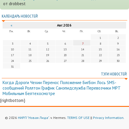
от drobbest
КАЛЕНДАРЬ НОВОСТЕЙ
«
Авг.2026
Пн.
Вт.
Ср.
Чт.
Пт.
Сб.
Вс.
1
2
3
4
5
6
7
8
9
10
11
12
13
14
15
16
17
18
19
20
21
22
23
24
25
26
27
28
29
30
31
ТЭГИ НОВОСТЕЙ
Когда
Дороги
Чехии
Перенос
Положение
БигБон
Лось
SMS-
сообщений
Роллтон
График
Санэпидслужба
Перевозчики
МРТ
Мобильным
Белтехосмотре
{rightbottom}
© 2026
НИРП "Новая Лида"
. v. Hermes.
TERMS OF USE
||
Privacy Information
.