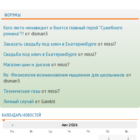
ФОРУМЫ
Кого люто ненавидит и боится главный герой "Сужебного
романа"?!
от disman3
Заказать свадьбу под ключ в Екатеринбурге
от missi7
Cвадьба под ключ в Екатеринбурге
от missi7
Магазин шин и дисков
от missi7
Re: Физиология возникновения мышления для школьников.
от
disman3
Технические газы
от missi7
Личный случай
от Gambit
КАЛЕНДАРЬ НОВОСТЕЙ
«
Авг.2026
Пн.
Вт.
Ср.
Чт.
Пт.
Сб.
Вс.
1
2