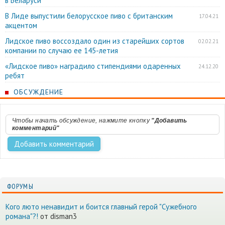
в Беларуси
В Лиде выпустили белорусское пиво с британским
17.04.21
акцентом
Лидское пиво воссоздало один из старейших сортов
02.02.21
компании по случаю ее 145-летия
«Лидское пиво» наградило стипендиями одаренных
24.12.20
ребят
ОБСУЖДЕНИЕ
Чтобы начать обсуждение, нажмите кнопку
"Добавить
комментарий"
ФОРУМЫ
Кого люто ненавидит и боится главный герой "Сужебного
романа"?!
от disman3