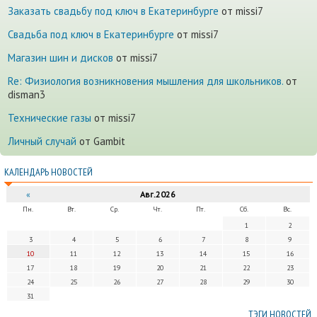
Заказать свадьбу под ключ в Екатеринбурге
от missi7
Cвадьба под ключ в Екатеринбурге
от missi7
Магазин шин и дисков
от missi7
Re: Физиология возникновения мышления для школьников.
от
disman3
Технические газы
от missi7
Личный случай
от Gambit
КАЛЕНДАРЬ НОВОСТЕЙ
«
Авг.2026
Пн.
Вт.
Ср.
Чт.
Пт.
Сб.
Вс.
1
2
3
4
5
6
7
8
9
10
11
12
13
14
15
16
17
18
19
20
21
22
23
24
25
26
27
28
29
30
31
ТЭГИ НОВОСТЕЙ