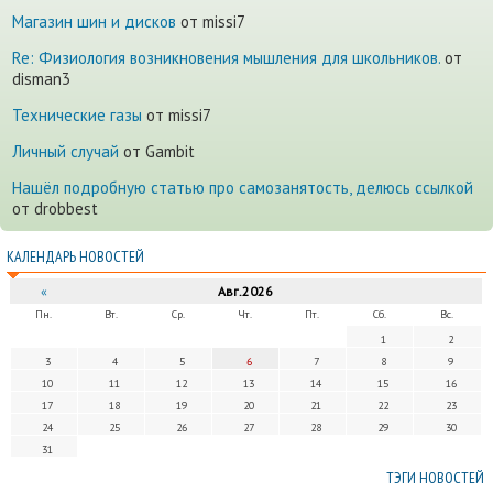
Магазин шин и дисков
от missi7
Re: Физиология возникновения мышления для школьников.
от
disman3
Технические газы
от missi7
Личный случай
от Gambit
Нашёл подробную статью про самозанятость, делюсь ссылкой
от drobbest
КАЛЕНДАРЬ НОВОСТЕЙ
«
Авг.2026
Пн.
Вт.
Ср.
Чт.
Пт.
Сб.
Вс.
1
2
3
4
5
6
7
8
9
10
11
12
13
14
15
16
17
18
19
20
21
22
23
24
25
26
27
28
29
30
31
ТЭГИ НОВОСТЕЙ