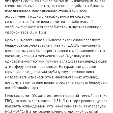
ему фруктово-пряные нотки. «Зімовы» позиционируется как
самостоятельный напиток, но хорошо подойдет к блюдам
праздничного и повседневного стола. Как и весь
ассортимент Лидского кваса, новинка не содержит
консервантов. Также производитель позаботился об
удобном формате для потребителей, выпустив новинку в
удобной таре 0,5 и 1,5 л.
Кроме «Зімовага» кваса «Лидское пиво» снова порадует
беларусов сезонной серией пива – ЛІДСКАЕ «Зімовае». В
прошлом году оно было приготовлено с добавлением ноток
гвоздики, корицы и можжевельника. Вкус получился
одновременно терпкий, пряный и сладковатый, передающий
атмосферу зимних праздников. Натуральные добавки
гармонично подчеркнули глубину вкуса темного пива.
Потребители отмечали это в многочисленных отзывах,
поэтому в этом сезоне принято решение вернуть белорусам
полюбившийся сорт.
Пиво содержит 5% алкоголя, имеет богатый тёмный цвет (75
EBC), плотность составляет 12,5%. Этот сорт рекомендуется
подавать охлажденным чуть ниже комнатной температуры
(+12 +14 °C). В этом сезоне помимо стеклянной бутылки