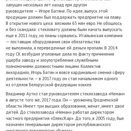
запущен несколько лет назад при другом
руководителе — Игоре Батяне. По идее, выпуск этой
продукции должен был поддержать предприятие на плаву.
В открытие нового цеха вложили 65 млн евро. Не обошлось
и без скандала: стекловату должны были начать выпускать
еще в 2011 году, но планы сорвались. Итальянская компания
— поставщик оборудования свои обязательства
не выполнила, а переведенные ей деньги пропали. В 2014
году СК возбудил уголовные дела по факту причинения
ущерба заводу и злоупотребления служебными
полномочиями должностными лицами. Коллектив
лихорадило, Игорь Батян и вовсе кардинально сменил сферу
деятельности — в 2017 году он стал начальником одного
из отделов Белорусской федерации хоккея.
Владимир Аутко стал руководителем стеклозавода «Неман»
в августе того же, 2017 года. Он — уроженец Гродненской
области. Имеет три высших образования, женат, имеет двое
детей. До стеклозавода «Неман» работал директором
частного предприятия «ОлексКар». До того, в 2005 году, был
назначен генеральным директором республиканского
унитарного предприятия «Гранит».