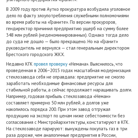
В 2009 году против Аутко прокуратура возбудила уголовное
дело по факту злоупотребления служебными полномочиями
во время работы на «Граните». По версии прокуроров,
гендиректор причинил предприятию ущерб на сумму более
348 млн рублей (неденоминированных). Однако тогда дело
до суда не дошло — было прекращено. Но на «Гранит»
руководитель не вернулся — стал генеральным директором
Брестского городского ЖКХ.
Недавно КГК
провел проверку
«Немана». Выяснилось, что
проведенная в 2006−2015 годах масштабная модернизация
стеклозавода себя не оправдала: предприятие не смогло
заработать необходимые финансовые ресурсы для
стабильной работы, а сейчас продолжает наращивать долги.
Например, годовая прибыль стеклозавода «Неман»
составляет примерно 50 млн рублей, а долгов уже
накопилось порядка 200. При этом завод отгружал
продукцию на экспорт по ценам ниже себестоимости без
согласования с Минстройархитектуры, констатируют в КГК.
На стеклозаводе парируют: вынуждены покупать газ в три
раза дороже, чем аналогичные предприятия в России,