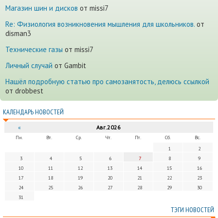
Магазин шин и дисков
от missi7
Re: Физиология возникновения мышления для школьников.
от
disman3
Технические газы
от missi7
Личный случай
от Gambit
Нашёл подробную статью про самозанятость, делюсь ссылкой
от drobbest
КАЛЕНДАРЬ НОВОСТЕЙ
«
Авг.2026
Пн.
Вт.
Ср.
Чт.
Пт.
Сб.
Вс.
1
2
3
4
5
6
7
8
9
10
11
12
13
14
15
16
17
18
19
20
21
22
23
24
25
26
27
28
29
30
31
ТЭГИ НОВОСТЕЙ