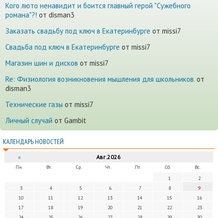
Кого люто ненавидит и боится главный герой "Сужебного
романа"?!
от disman3
Заказать свадьбу под ключ в Екатеринбурге
от missi7
Cвадьба под ключ в Екатеринбурге
от missi7
Магазин шин и дисков
от missi7
Re: Физиология возникновения мышления для школьников.
от
disman3
Технические газы
от missi7
Личный случай
от Gambit
КАЛЕНДАРЬ НОВОСТЕЙ
«
Авг.2026
Пн.
Вт.
Ср.
Чт.
Пт.
Сб.
Вс.
1
2
3
4
5
6
7
8
9
10
11
12
13
14
15
16
17
18
19
20
21
22
23
24
25
26
27
28
29
30