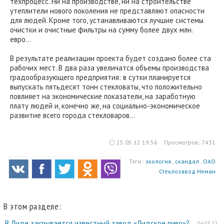
техпроцесс. Ни на производстве, ни на строительстве
утеплители нового поколения не представляют опасности
для людей. Кроме того, устанавливаются лучшие системы
очистки и очистные фильтры на сумму более двух млн.
евро…
В результате реализации проекта будет создано более ста
рабочих мест. В два раза увеличатся объемы производства
градообразующего предприятия: в сутки планируется
выпускать пятьдесят тонн стекловаты, что положительно
повлияет на экономические показатели, на заработную
плату людей и, конечно же, на социально-экономическое
развитие всего города стекловаров…
25.05.12 19:56
Просмотров: 7431
Тэги :
экология
,
скандал
,
ОАО
Стеклозавод Неман
В этом разделе:
В Лиде закрывается известный завод «Лидское пиво»?
06.03.22