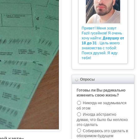
Привет! Меня зовут
Fazil гусейнов! Я очень
хочу найти:
Девушку от
18 до 31
. Цель моего
знакомства с тобой:
Поиск друзей. Я жду
тебя!
Опросы
Готовы ли Вы радикально
изменить свою жизнь?
Никогда не задумывался
об этом
Иногда абстрактно
думаю, что было бы неплохо
это сделать
Собираюсь это сделать в
обозримом будущем
ной карте».