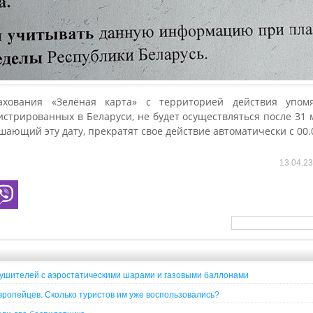
ахования «Зелёная карта» с территорией действия упо
истрированных в Беларуси, не будет осуществляться после 31 м
ающий эту дату, прекратят свое действие автоматически с 00.0
13.04.2
рушителей с аэростатическими шарами и газовыми баллонами
вропейцев. Сколько туристов им уже воспользовались?