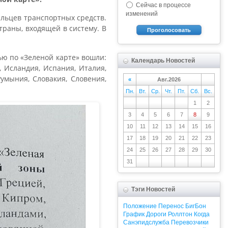
Сейчас в процессе
изменений
ельцев транспортных средств.
раны, входящей в систему. В
Проголосовать
ью по «Зеленой карте» вошли:
Календарь Новостей
, Исландия, Испания, Италия,
Румыния, Словакия, Словения,
«
Авг.2026
Пн.
Вт.
Ср.
Чт.
Пт.
Сб.
Вс.
1
2
3
4
5
6
7
8
9
10
11
12
13
14
15
16
17
18
19
20
21
22
23
24
25
26
27
28
29
30
31
Тэги Новостей
Положение
Перенос
БигБон
График
Дороги
Роллтон
Когда
Санэпидслужба
Перевозчики