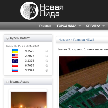
Главная
ГОРОД ЛИДА
СПРАВКА
Курсы Валют
Новости
»
Граница NEWS
Курсы НБ РБ на 26.02.2022
Более 30 стран с 1 июня переста
9.3575
2.7977
3.1375
6.7674
3.2391
Медиа Архив