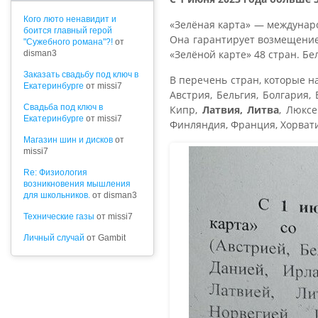
Кого люто ненавидит и
«Зелёная карта» — междунаро
боится главный герой
Она гарантирует возмещение
"Сужебного романа"?!
от
«Зелёной карте» 48 стран. Бел
disman3
Заказать свадьбу под ключ в
В перечень стран, которые н
Екатеринбурге
от missi7
Австрия, Бельгия, Болгария,
Cвадьба под ключ в
Кипр,
Латвия, Литва
, Люкс
Екатеринбурге
от missi7
Финляндия, Франция, Хорват
Магазин шин и дисков
от
missi7
Re: Физиология
возникновения мышления
для школьников.
от disman3
Технические газы
от missi7
Личный случай
от Gambit