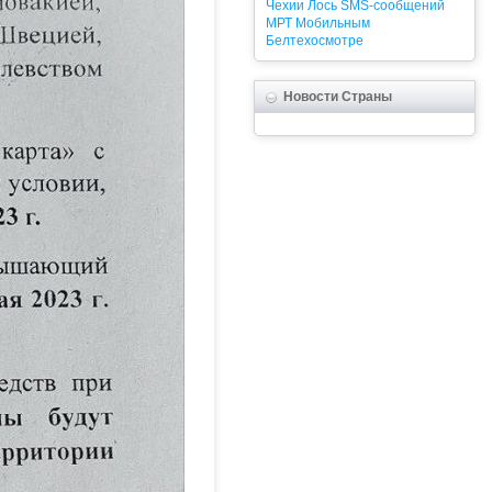
Чехии
Лось
SMS-сообщений
МРТ
Мобильным
Белтехосмотре
Новости Страны