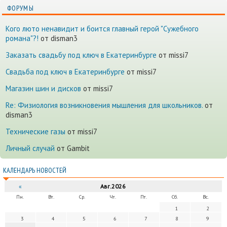
ФОРУМЫ
Кого люто ненавидит и боится главный герой "Сужебного
романа"?!
от disman3
Заказать свадьбу под ключ в Екатеринбурге
от missi7
Cвадьба под ключ в Екатеринбурге
от missi7
Магазин шин и дисков
от missi7
Re: Физиология возникновения мышления для школьников.
от
disman3
Технические газы
от missi7
Личный случай
от Gambit
КАЛЕНДАРЬ НОВОСТЕЙ
«
Авг.2026
Пн.
Вт.
Ср.
Чт.
Пт.
Сб.
Вс.
1
2
3
4
5
6
7
8
9