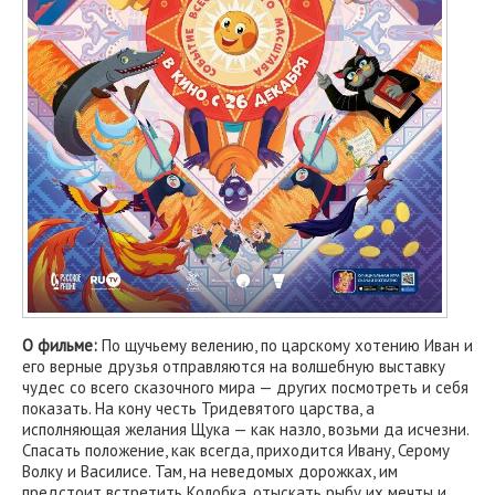
О фильме:
По щучьему велению, по царскому хотению Иван и
его верные друзья отправляются на волшебную выставку
чудес со всего сказочного мира — других посмотреть и себя
показать. На кону честь Тридевятого царства, а
исполняющая желания Щука — как назло, возьми да исчезни.
Спасать положение, как всегда, приходится Ивану, Серому
Волку и Василисе. Там, на неведомых дорожках, им
предстоит встретить Колобка, отыскать рыбу их мечты и