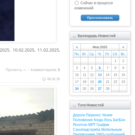
Сейчас в процессе
изменений
Проголосовать
Календарь Новостей
«
Фев.2025
»
25, 10.02.2025, 11.02.2025,
Пн.
Вт.
Ср.
Чт.
Пт.
Сб.
Вс.
1
2
3
4
5
6
7
8
9
Прочесть
/
Комментариев:
0
10
11
12
13
14
15
16
06.02.25
17
18
19
20
21
22
23
24
25
26
27
28
Тэги Новостей
Дороги
Перенос
Чехии
Положение
Когда
Лось
БигБон
Роллтон
МРТ
График
Санэпидслужба
Мобильным
Перевозчики
SMS-сообщений