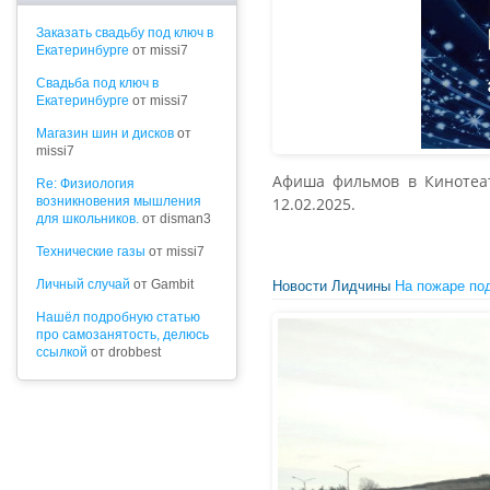
Заказать свадьбу под ключ в
Екатеринбурге
от missi7
Cвадьба под ключ в
Екатеринбурге
от missi7
Магазин шин и дисков
от
missi7
Афиша фильмов в Кинотеатре
Re: Физиология
возникновения мышления
12.02.2025.
для школьников.
от disman3
Технические газы
от missi7
Личный случай
от Gambit
Новости Лидчины
На пожаре по
Нашёл подробную статью
про самозанятость, делюсь
ссылкой
от drobbest