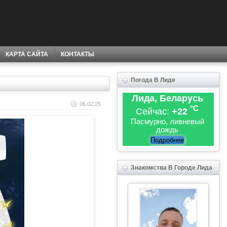
КАРТА САЙТА
КОНТАКТЫ
Погода В Лиде
Лида, Беларусь
06.02.25
°C
Сейчас:
+22
Пасмурно, ливневый
дождь
Подробнее
Знакомства В Городе Лида