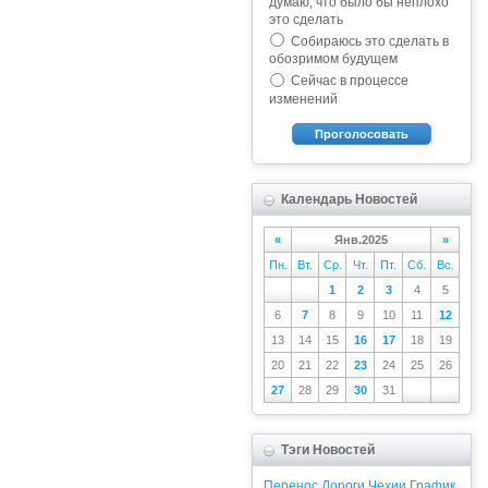
думаю, что было бы неплохо
это сделать
Собираюсь это сделать в
обозримом будущем
Сейчас в процессе
изменений
Проголосовать
Календарь Новостей
«
Янв.2025
»
Пн.
Вт.
Ср.
Чт.
Пт.
Сб.
Вс.
1
2
3
4
5
6
7
8
9
10
11
12
13
14
15
16
17
18
19
20
21
22
23
24
25
26
27
28
29
30
31
Тэги Новостей
Перенос
Дороги
Чехии
График