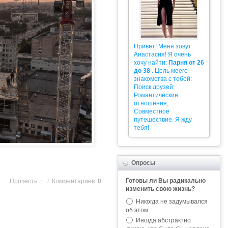
Привет! Меня зовут
Анастасия! Я очень
хочу найти:
Парня от 26
до 38
. Цель моего
знакомства с тобой:
Поиск друзей;
Романтические
отношения;
Совместное
путешествие. Я жду
тебя!
Опросы
Готовы ли Вы радикально
Прочесть
/
Комментариев:
0
изменить свою жизнь?
Никогда не задумывался
об этом
Иногда абстрактно