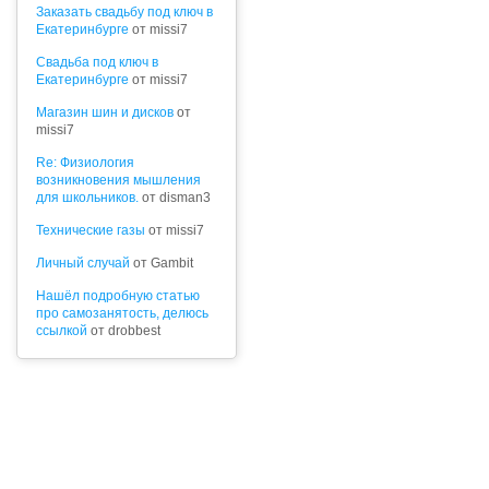
Заказать свадьбу под ключ в
Екатеринбурге
от missi7
Cвадьба под ключ в
Екатеринбурге
от missi7
Магазин шин и дисков
от
missi7
Re: Физиология
возникновения мышления
для школьников.
от disman3
Технические газы
от missi7
Личный случай
от Gambit
Нашёл подробную статью
про самозанятость, делюсь
ссылкой
от drobbest