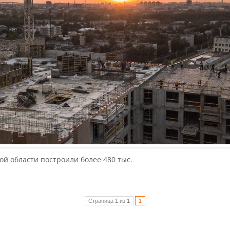
ой области построили более 480 тыс.
Страница
1
из
1
1