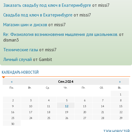
Заказать свадьбу под ключ в Екатеринбурге
от missi7
Cвадьба под ключ в Екатеринбурге
от missi7
Магазин шин и дисков
от missi7
Re: Физиология возникновения мышления для школьников.
от
disman3
Технические газы
от missi7
Личный случай
от Gambit
КАЛЕНДАРЬ НОВОСТЕЙ
«
Сен.2024
»
Пн.
Вт.
Ср.
Чт.
Пт.
Сб.
Вс.
1
2
3
4
5
6
7
8
9
10
11
12
13
14
15
16
17
18
19
20
21
22
23
24
25
26
27
28
29
30
ТЭГИ НОВОСТЕЙ