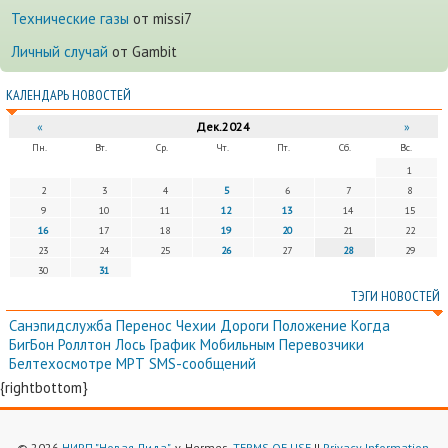
Технические газы
от missi7
Личный случай
от Gambit
КАЛЕНДАРЬ НОВОСТЕЙ
«
Дек.2024
»
Пн.
Вт.
Ср.
Чт.
Пт.
Сб.
Вс.
1
2
3
4
5
6
7
8
9
10
11
12
13
14
15
16
17
18
19
20
21
22
23
24
25
26
27
28
29
30
31
ТЭГИ НОВОСТЕЙ
Санэпидслужба
Перенос
Чехии
Дороги
Положение
Когда
БигБон
Роллтон
Лось
График
Мобильным
Перевозчики
Белтехосмотре
МРТ
SMS-сообщений
{rightbottom}
© 2026
НИРП "Новая Лида"
. v. Hermes.
TERMS OF USE
||
Privacy Information
.