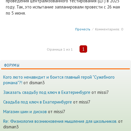
проведения централизованного тестирования (ЦТ) в 2025
году. Так, это испытание запланировали провести с 26 мая
по 5 июня.
Прочесть
⁄
Комментариев: 0
1
Страница
1
из
1
ФОРУМЫ
Кого люто ненавидит и боится главный герой "Сужебного
романа"?!
от disman3
Заказать свадьбу под ключ в Екатеринбурге
от missi7
Cвадьба под ключ в Екатеринбурге
от missi7
Магазин шин и дисков
от missi7
Re: Физиология возникновения мышления для школьников.
от
disman3