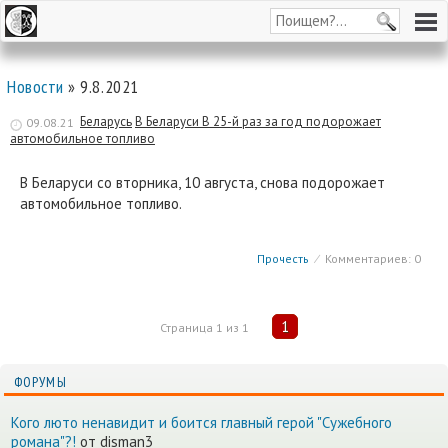
Новости
» 9.8.2021
Беларусь
В Беларуси В 25-й раз за год подорожает
09.08.21
автомобильное топливо
В Беларуси со вторника, 10 августа, снова подорожает
автомобильное топливо.
Прочесть
⁄
Комментариев: 0
1
Страница
1
из
1
ФОРУМЫ
Кого люто ненавидит и боится главный герой "Сужебного
романа"?!
от disman3