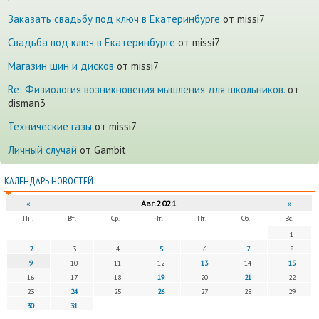
Заказать свадьбу под ключ в Екатеринбурге
от missi7
Cвадьба под ключ в Екатеринбурге
от missi7
Магазин шин и дисков
от missi7
Re: Физиология возникновения мышления для школьников.
от
disman3
Технические газы
от missi7
Личный случай
от Gambit
КАЛЕНДАРЬ НОВОСТЕЙ
«
Авг.2021
»
Пн.
Вт.
Ср.
Чт.
Пт.
Сб.
Вс.
1
2
3
4
5
6
7
8
9
10
11
12
13
14
15
16
17
18
19
20
21
22
23
24
25
26
27
28
29
30
31