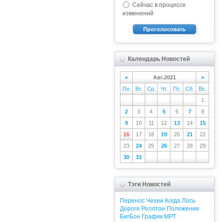
Сейчас в процессе
изменений
Проголосовать
Календарь Новостей
«
Авг.2021
»
Пн.
Вт.
Ср.
Чт.
Пт.
Сб.
Вс.
1
2
3
4
5
6
7
8
9
10
11
12
13
14
15
16
17
18
19
20
21
22
23
24
25
26
27
28
29
30
31
Тэги Новостей
Перенос
Чехии
Когда
Лось
Дороги
Роллтон
Положение
БигБон
График
МРТ