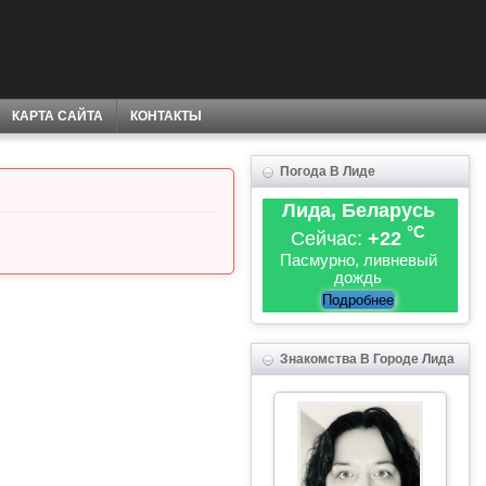
КАРТА САЙТА
КОНТАКТЫ
Погода В Лиде
Лида, Беларусь
°C
Сейчас:
+22
Пасмурно, ливневый
дождь
Подробнее
Знакомства В Городе Лида