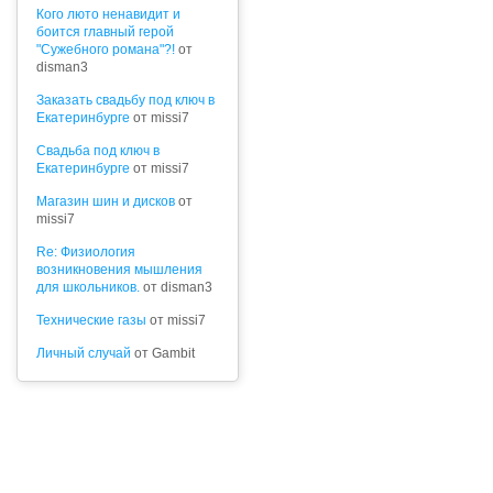
Кого люто ненавидит и
боится главный герой
"Сужебного романа"?!
от
disman3
Заказать свадьбу под ключ в
Екатеринбурге
от missi7
Cвадьба под ключ в
Екатеринбурге
от missi7
Магазин шин и дисков
от
missi7
Re: Физиология
возникновения мышления
для школьников.
от disman3
Технические газы
от missi7
Личный случай
от Gambit