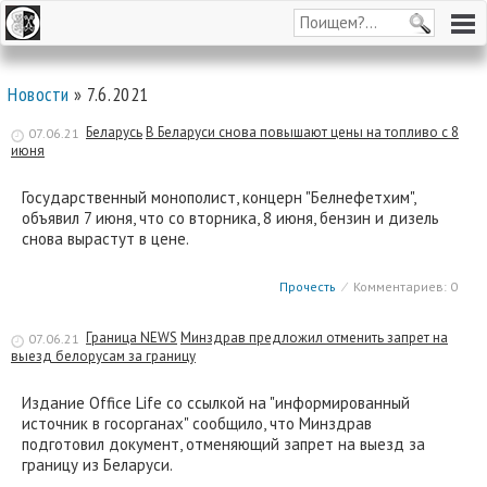
Новости
» 7.6.2021
Беларусь
В Беларуси снова повышают цены на топливо с 8
07.06.21
июня
Государственный монополист, концерн "Белнефетхим",
объявил 7 июня, что со вторника, 8 июня, бензин и дизель
снова вырастут в цене.
Прочесть
⁄
Комментариев: 0
Граница NEWS
Минздрав предложил отменить запрет на
07.06.21
выезд белорусам за границу
Издание Office Life со ссылкой на "информированный
источник в госорганах" сообщило, что Минздрав
подготовил документ, отменяющий запрет на выезд за
границу из Беларуси.