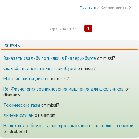
Прочесть
⁄
Комментариев: 0
1
Страница
1
из
1
ФОРУМЫ
Заказать свадьбу под ключ в Екатеринбурге
от missi7
Cвадьба под ключ в Екатеринбурге
от missi7
Магазин шин и дисков
от missi7
Re: Физиология возникновения мышления для школьников.
от
disman3
Технические газы
от missi7
Личный случай
от Gambit
Нашёл подробную статью про самозанятость, делюсь ссылкой
от drobbest