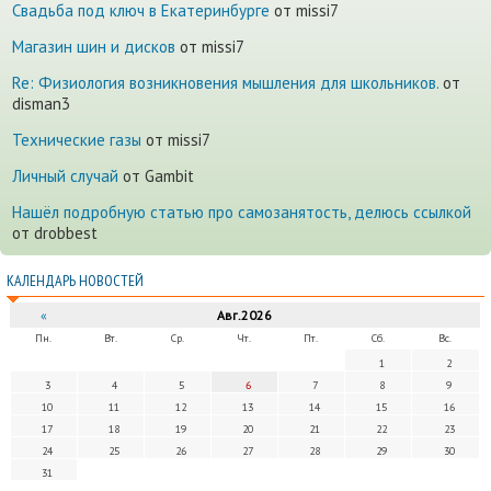
Cвадьба под ключ в Екатеринбурге
от missi7
Магазин шин и дисков
от missi7
Re: Физиология возникновения мышления для школьников.
от
disman3
Технические газы
от missi7
Личный случай
от Gambit
Нашёл подробную статью про самозанятость, делюсь ссылкой
от drobbest
КАЛЕНДАРЬ НОВОСТЕЙ
«
Авг.2026
Пн.
Вт.
Ср.
Чт.
Пт.
Сб.
Вс.
1
2
3
4
5
6
7
8
9
10
11
12
13
14
15
16
17
18
19
20
21
22
23
24
25
26
27
28
29
30
31