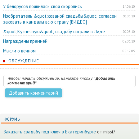
У белорусов появилась своя скоропись
14.06.10
Изобретатель &quot;кованой свадьбы&quot; согласен
30.03.10
заковать в кандалы всю страну [ВИДЕО]
&quot;Кузнечную&quot; свадьбу сыграли в Лиде
20.03.10
Награждены премией
09.01.10
Мысли о вечном
09.12.09
ОБСУЖДЕНИЕ
Чтобы начать обсуждение, нажмите кнопку
"Добавить
комментарий"
ФОРУМЫ
Заказать свадьбу под ключ в Екатеринбурге
от missi7