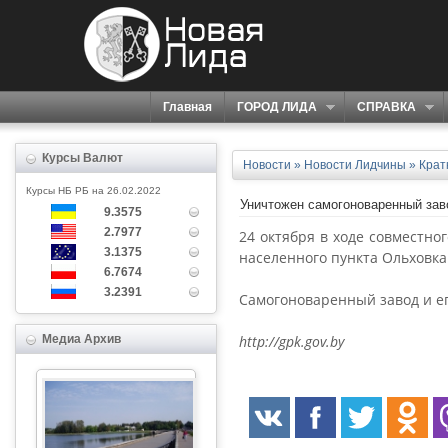
Главная
ГОРОД ЛИДА
СПРАВКА
Курсы Валют
Новости
»
Новости Лидчины
»
Крат
Курсы НБ РБ на 26.02.2022
Уничтожен самогоноваренный заво
9.3575
2.7977
24 октября в ходе совместно
3.1375
населенного пункта Ольховка
6.7674
3.2391
Самогоноваренный завод и е
Медиа Архив
http://gpk.gov.by