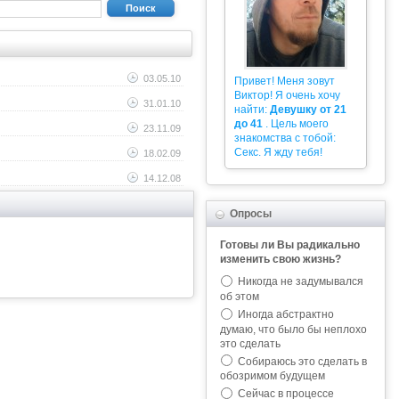
Поиск
03.05.10
Привет! Меня зовут
Виктор! Я очень хочу
31.01.10
найти:
Девушку от 21
до 41
. Цель моего
23.11.09
знакомства с тобой:
Секс. Я жду тебя!
18.02.09
14.12.08
Опросы
Готовы ли Вы радикально
изменить свою жизнь?
Никогда не задумывался
об этом
Иногда абстрактно
думаю, что было бы неплохо
это сделать
Собираюсь это сделать в
обозримом будущем
Сейчас в процессе