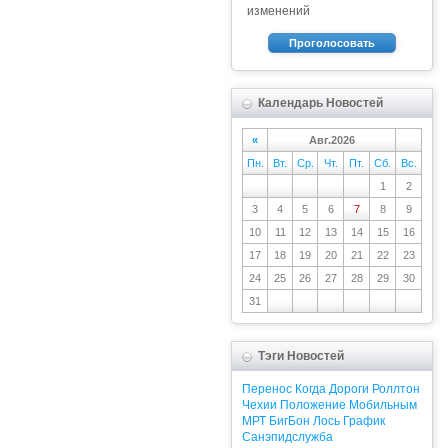
изменений
Проголосовать
Календарь Новостей
«
Авг.2026
Пн.
Вт.
Ср.
Чт.
Пт.
Сб.
Вс.
1
2
3
4
5
6
7
8
9
10
11
12
13
14
15
16
17
18
19
20
21
22
23
24
25
26
27
28
29
30
31
Тэги Новостей
Перенос
Когда
Дороги
Роллтон
Чехии
Положение
Мобильным
МРТ
БигБон
Лось
График
Санэпидслужба