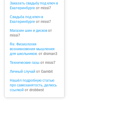
Заказать свадьбу под ключ в
Екатеринбурге
от missi7
Cвадьба под ключ в
Екатеринбурге
от missi7
Магазин шин и дисков
от
missi7
Re: Физиология
возникновения мышления
для школьников.
от disman3
Технические газы
от missi7
Личный случай
от Gambit
Нашёл подробную статью
про самозанятость, делюсь
ссылкой
от drobbest