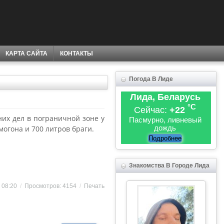
КАРТА САЙТА
КОНТАКТЫ
Погода В Лиде
Лида, Беларусь
°C
Сейчас:
+22
них дел в пограничной зоне у
Пасмурно, ливневый
дождь
огона и 700 литров браги.
Подробнее
Знакомства В Городе Лида
8 08:20
/
Просмотров: 4154
/
Печать