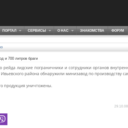
ПОРТАЛ
СЕРВИСЫ
О НАС
ЗНАКОМСТВА
ФОРУМ
ко
д и 700 литров браги
го рейда лидские пограничники и сотрудники органов внутрен
 Ивьевского района обнаружили минизавод по производству сам
го продукция уничтожены.
29.10.0