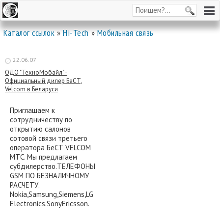
Каталог ссылок
»
Hi-Tech
»
Мобильная связь
22.06.07
ОДО "ТехноМобайл" -
Официальный дилер БеСТ,
Velcom в Беларуси
Приглашаем к
сотрудничеству по
открытию салонов
сотовой связи третьего
оператора БеСТ VELCOM
MTС. Мы предлагаем
субдилерство.ТЕЛЕФОНЫ
GSM ПО БЕЗНАЛИЧНОМУ
РАСЧЕТУ.
Nokia,Samsung,Siemens,LG
Electronics.SonyEricsson.