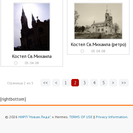
Костел Св.Михаила (ретро)
05.04.08
Костел Св.Михаила
05.04.08
<<
<
1
2
3
4
5
>
>>
Страница
2
из
5
{rightbottom}
© 2026
НИРП "Новая Лида"
. v. Hermes.
TERMS OF USE
||
Privacy Information
.