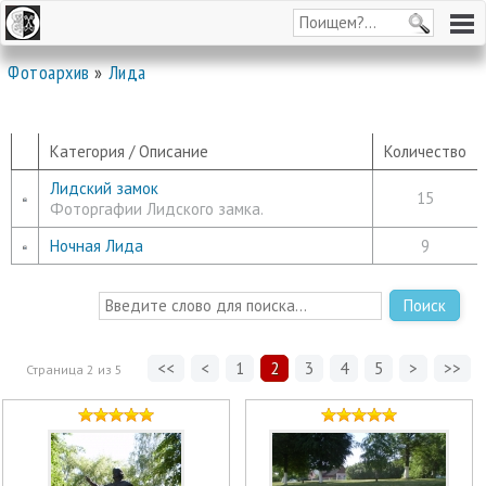
Фотоархив
»
Лида
Категория / Описание
Количество
Лидский замок
15
Фоторгафии Лидского замка.
Ночная Лида
9
Поиск
<<
<
1
2
3
4
5
>
>>
Страница
2
из
5