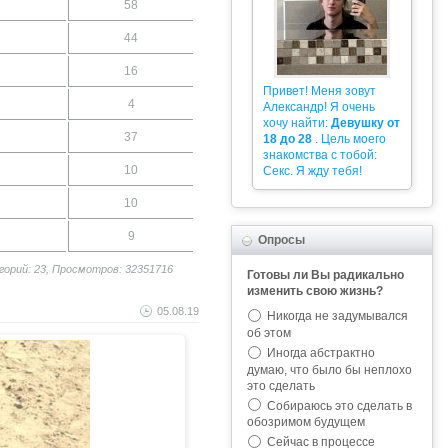
58
44
16
Привет! Меня зовут
4
Александр! Я очень
хочу найти:
Девушку от
37
18 до 28
. Цель моего
знакомства с тобой:
10
Секс. Я жду тебя!
10
9
Опросы
егорий: 23, Просмотров: 32351716
Готовы ли Вы радикально
изменить свою жизнь?
05.08.19
Никогда не задумывался
об этом
Иногда абстрактно
думаю, что было бы неплохо
это сделать
Собираюсь это сделать в
обозримом будущем
Сейчас в процессе