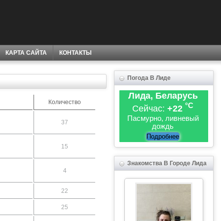
КАРТА САЙТА
КОНТАКТЫ
Погода В Лиде
Лида, Беларусь
Количество
°C
Сейчас:
+22
Пасмурно, ливневый
37
дождь
Подробнее
15
Знакомства В Городе Лида
4
22
25