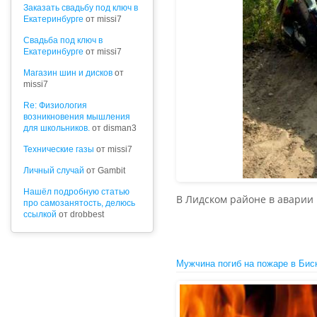
Заказать свадьбу под ключ в
Екатеринбурге
от missi7
Cвадьба под ключ в
Екатеринбурге
от missi7
Магазин шин и дисков
от
missi7
Re: Физиология
возникновения мышления
для школьников.
от disman3
Технические газы
от missi7
Личный случай
от Gambit
Нашёл подробную статью
В Лидском районе в аварии 
про самозанятость, делюсь
ссылкой
от drobbest
Мужчина погиб на пожаре в Бис