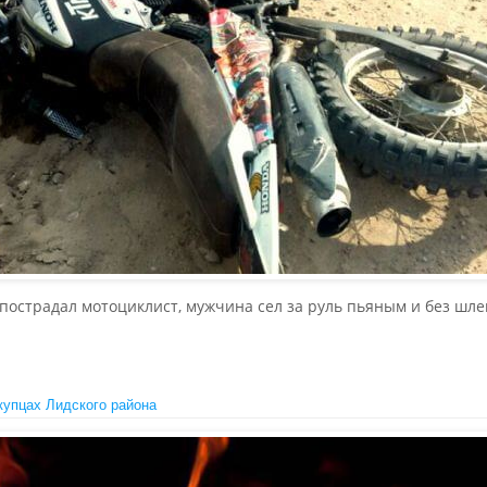
пострадал мотоциклист, мужчина сел за руль пьяным и без шле
купцах Лидского района