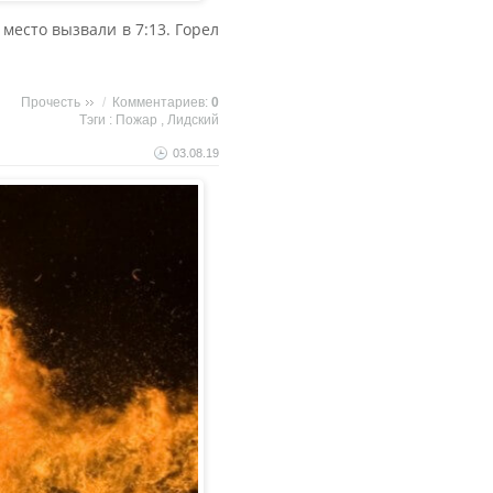
место вызвали в 7:13. Горел
Прочесть
/
Комментариев:
0
Тэги :
Пожар
,
Лидский
03.08.19