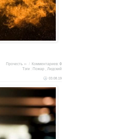
Прочесть
/
Комментариев:
0
Тэги :
Пожар
,
Лидский
03.08.19