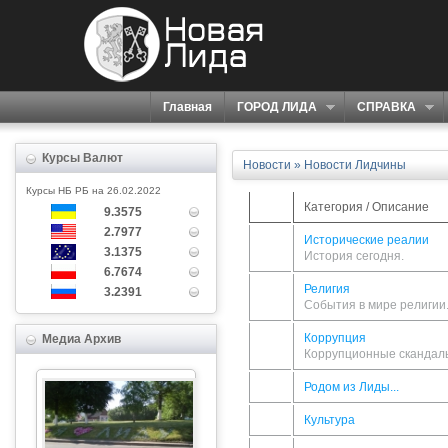
Главная
ГОРОД ЛИДА
СПРАВКА
Курсы Валют
Новости
»
Новости Лидчины
Курсы НБ РБ на 26.02.2022
Категория / Описание
9.3575
2.7977
Исторические реалии
3.1375
История сегодня.
6.7674
Религия
3.2391
События в мире религии
Коррупция
Медиа Архив
Коррупционные скандал
Родом из Лиды...
Культура