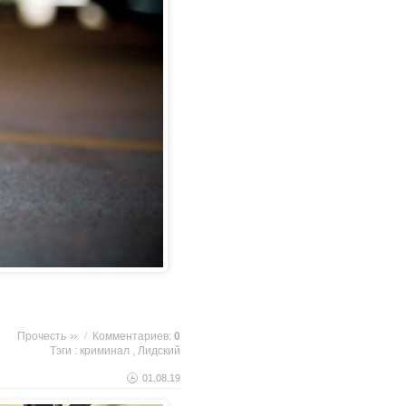
Прочесть
/
Комментариев:
0
Тэги :
криминал
,
Лидский
01.08.19