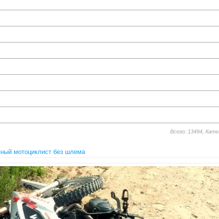
Всего: 13494, Кат
яный мотоциклист без шлема