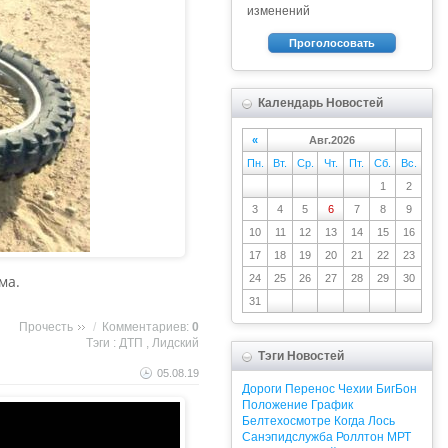
изменений
Проголосовать
Календарь Новостей
«
Авг.2026
Пн.
Вт.
Ср.
Чт.
Пт.
Сб.
Вс.
1
2
3
4
5
6
7
8
9
10
11
12
13
14
15
16
17
18
19
20
21
22
23
ма.
24
25
26
27
28
29
30
31
Прочесть
/
Комментариев:
0
Тэги :
ДТП
,
Лидский
Тэги Новостей
05.08.19
Дороги
Перенос
Чехии
БигБон
Положение
График
Белтехосмотре
Когда
Лось
Санэпидслужба
Роллтон
МРТ