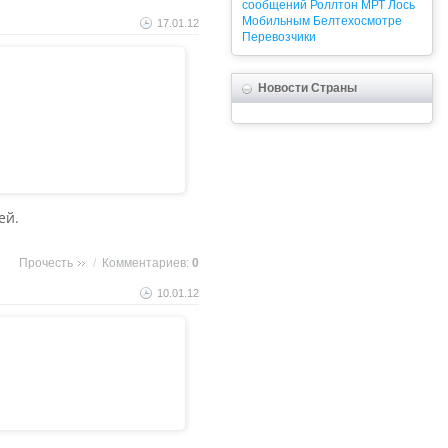
сообщений
Роллтон
МРТ
Лось
Мобильным
Белтехосмотре
17.01.12
Перевозчики
Новости Страны
ей.
Прочесть
/
Комментариев:
0
10.01.12