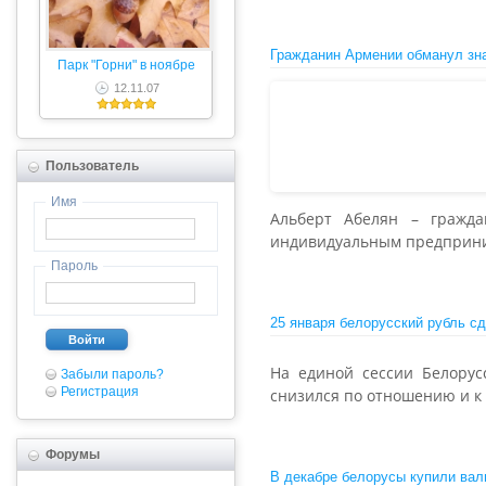
Гражданин Армении обманул зн
Парк "Горни" в ноябре
12.11.07
Пользователь
Имя
Альберт Абелян – гражд
индивидуальным предприн
Пароль
25 января белорусский рубль с
Войти
На единой сессии Белорус
Забыли пароль?
Регистрация
снизился по отношению и к 
Форумы
В декабре белорусы купили вал