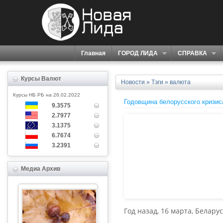
Главная
ГОРОД ЛИДА
СПРАВКА
Курсы Валют
Новости
»
Тэги
» валюта
Курсы НБ РБ на 26.02.2022
Годовщина белорусского кризиса
9.3575
2.7977
3.1375
6.7674
3.2391
Медиа Архив
Год назад, 16 марта, Белару