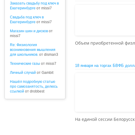
Заказать свадьбу под ключ в
Екатеринбурге
от missi7
Cвадьба под ключ в
Екатеринбурге
от missi7
Магазин шин и дисков
от
missi7
Объем приобретенной физли
Re: Физиология
возникновения мышления
для школьников.
от disman3
Технические газы
от missi7
18 января на торгах БВФБ долл
Личный случай
от Gambit
Нашёл подробную статью
про самозанятость, делюсь
ссылкой
от drobbest
На единой сессии Белорусс