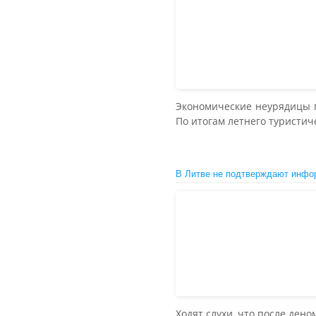
Экономические неурядицы п
По итогам летнего туристич
В Литве не подтверждают инфор
Ходят слухи, что после ден