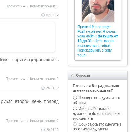
Прочесть
/
Комментариев:
0
02.02.12
Привет! Меня зовут
Fazil гусейнов! Я очень
хочу найти:
Девушку от
18 до 31
. Цель моего
знакомства с тобой:
Поиск друзей. Я жду
тебя!
де, зарегистрировавшись
Опросы
Прочесть
/
Комментариев:
0
Готовы ли Вы радикально
25.01.12
изменить свою жизнь?
Никогда не задумывался
 рубля второй день подряд
об этом
Иногда абстрактно
думаю, что было бы неплохо
это сделать
Прочесть
/
Комментариев:
0
Собираюсь это сделать в
обозримом будущем
20.01.12