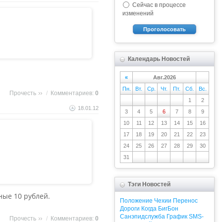
Сейчас в процессе
изменений
Проголосовать
Календарь Новостей
«
Авг.2026
Пн.
Вт.
Ср.
Чт.
Пт.
Сб.
Вс.
Прочесть
/
Комментариев:
0
1
2
18.01.12
3
4
5
6
7
8
9
10
11
12
13
14
15
16
17
18
19
20
21
22
23
24
25
26
27
28
29
30
31
Тэги Новостей
ные 10 рублей.
Положение
Чехии
Перенос
Дороги
Когда
БигБон
Санэпидслужба
График
SMS-
Прочесть
/
Комментариев:
0