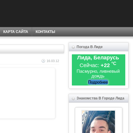
КАРТА САЙТА
КОНТАКТЫ
Погода В Лиде
Лида, Беларусь
16.03.12
°C
Сейчас:
+22
Пасмурно, ливневый
дождь
Подробнее
Знакомства В Городе Лида