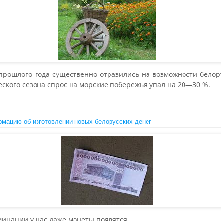
рошлого года существенно отразились на возможности белору
еского сезона спрос на морские побережья упал на 20—30 %.
мацию об изготовлении новых белорусских денег
оминации у нас даже монеты появятся.