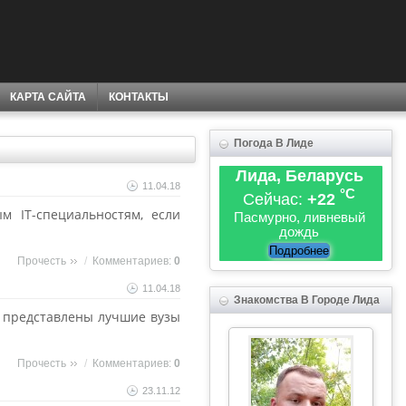
КАРТА САЙТА
КОНТАКТЫ
Погода В Лиде
Лида, Беларусь
11.04.18
°C
Сейчас:
+22
м IT-специальностям, если
Пасмурно, ливневый
дождь
Подробнее
Прочесть
/
Комментариев:
0
11.04.18
Знакомства В Городе Лида
ом представлены лучшие вузы
Прочесть
/
Комментариев:
0
23.11.12