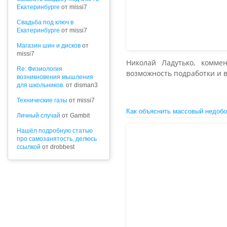
Екатеринбурге
от missi7
Cвадьба под ключ в
Екатеринбурге
от missi7
Магазин шин и дисков
от
missi7
Николай Ладутько, комме
Re: Физиология
возможность подработки и в
возникновения мышления
для школьников.
от disman3
Технические газы
от missi7
Как объяснить массовый недобо
Личный случай
от Gambit
Нашёл подробную статью
про самозанятость, делюсь
ссылкой
от drobbest