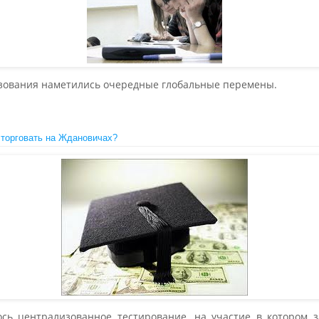
азования наметились очередные глобальные перемены.
 торговать на Ждановичах?
ось централизованное тестирование, на участие в котором з