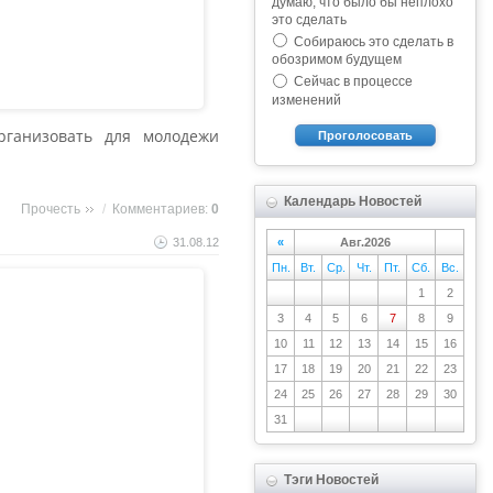
думаю, что было бы неплохо
это сделать
Собираюсь это сделать в
обозримом будущем
Сейчас в процессе
изменений
рганизовать для молодежи
Проголосовать
Календарь Новостей
Прочесть
/
Комментариев:
0
31.08.12
«
Авг.2026
Пн.
Вт.
Ср.
Чт.
Пт.
Сб.
Вс.
1
2
3
4
5
6
7
8
9
10
11
12
13
14
15
16
17
18
19
20
21
22
23
24
25
26
27
28
29
30
31
Тэги Новостей