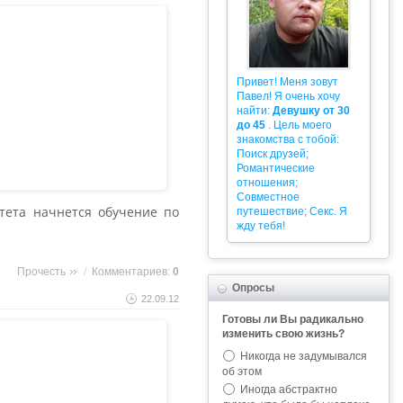
Привет! Меня зовут
Павел! Я очень хочу
найти:
Девушку от 30
до 45
. Цель моего
знакомства с тобой:
Поиск друзей;
Романтические
отношения;
Совместное
итета начнется обучение по
путешествие; Секс. Я
жду тебя!
Прочесть
/
Комментариев:
0
Опросы
22.09.12
Готовы ли Вы радикально
изменить свою жизнь?
Никогда не задумывался
об этом
Иногда абстрактно