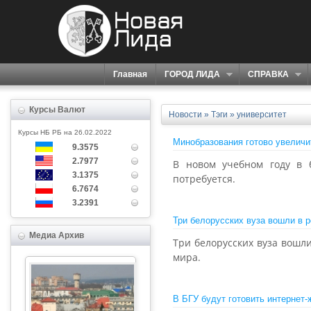
Главная
ГОРОД ЛИДА
СПРАВКА
Курсы Валют
Новости
»
Тэги
» университет
Курсы НБ РБ на 26.02.2022
Минобразования готово увеличит
9.3575
2.7977
В новом учебном году в б
3.1375
потребуется.
6.7674
3.2391
Три белорусских вуза вошли в 
Медиа Архив
Три белорусских вуза вошли
мира.
В БГУ будут готовить интернет