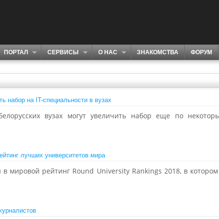
ПОРТАЛ
СЕРВИСЫ
О НАС
ЗНАКОМСТВА
ФОРУМ
ь набор на IT-специальности в вузах
елорусских вузах могут увеличить набор еще по некоторы
рейтинг лучших университетов мира
 в мировой рейтинг Round University Rankings 2018, в котор
-журналистов