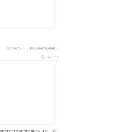
Прочесть
/
Комментариев:
0
14.06.12
арегистрировались 141 555