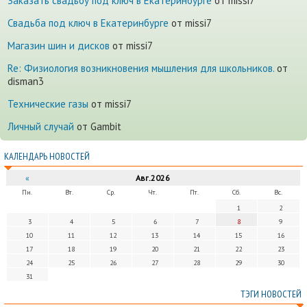
Заказать свадьбу под ключ в Екатеринбурге
от missi7
Cвадьба под ключ в Екатеринбурге
от missi7
Магазин шин и дисков
от missi7
Re: Физиология возникновения мышления для школьников.
от
disman3
Технические газы
от missi7
Личный случай
от Gambit
КАЛЕНДАРЬ НОВОСТЕЙ
«
Авг.2026
Пн.
Вт.
Ср.
Чт.
Пт.
Сб.
Вс.
1
2
3
4
5
6
7
8
9
10
11
12
13
14
15
16
17
18
19
20
21
22
23
24
25
26
27
28
29
30
31
ТЭГИ НОВОСТЕЙ